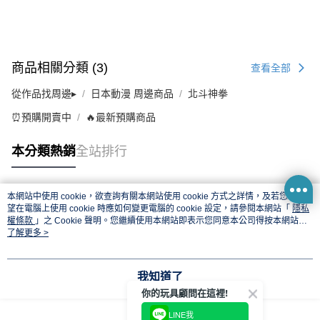
商品相關分類 (3)
查看全部
從作品找周邊▸
日本動漫 周邊商品
北斗神拳
⏰預購開賣中
🔥最新預購商品
本分類熱銷
全站排行
本網站中使用 cookie，欲查詢有關本網站使用 cookie 方式之詳情，及若您不希
熱門標籤
望在電腦上使用 cookie 時應如何變更電腦的 cookie 設定，請參閱本網站「
隱私
權條款
」之 Cookie 聲明。您繼續使用本網站即表示您同意本公司得按本網站使
用條款之 Cookie 聲明使用 cookie。
了解更多 >
我知道了
你的玩具顧問在這裡!
LINE我