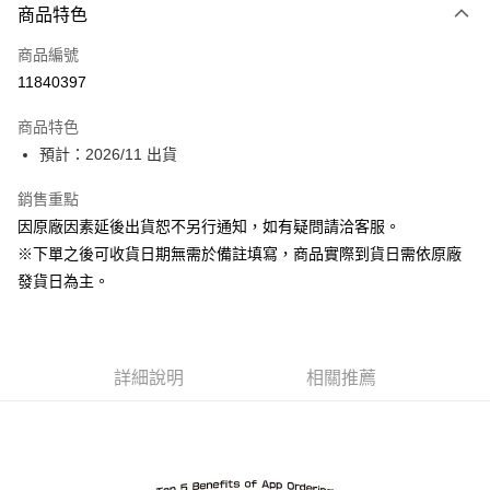
商品特色
信用卡一次付款
商品編號
超商取貨付款
11840397
Apple Pay
商品特色
ATM付款
預計：2026/11 出貨
銷售重點
運送方式
因原廠因素延後出貨恕不另行通知，如有疑問請洽客服。
預購-全家取貨付款(舊)
※下單之後可收貨日期無需於備註填寫，商品實際到貨日需依原廠
每筆NT$90，滿NT$3,000(含以上)免運費
發貨日為主。
預購-付款後全家取貨(舊)
每筆NT$90，滿NT$3,000(含以上)免運費
詳細說明
相關推薦
預購-7-11取貨付款(舊)
每筆NT$90，滿NT$3,000(含以上)免運費
預購-付款後7-11取貨(舊)
每筆NT$90，滿NT$3,000(含以上)免運費