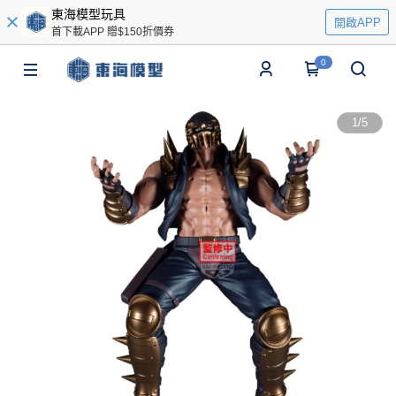
東海模型玩具
開啟APP
首下載APP 贈$150折價券
0
1
/
5