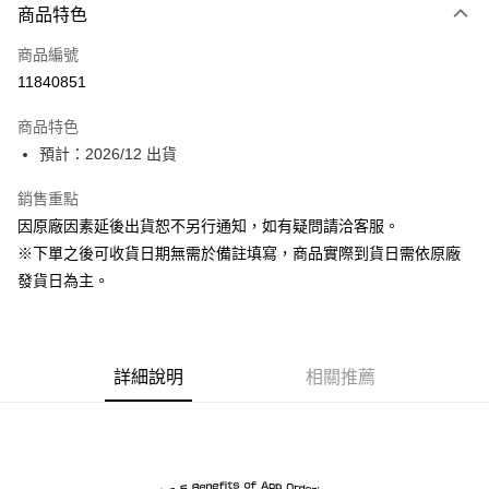
商品特色
信用卡一次付款
商品編號
超商取貨付款
11840851
Apple Pay
商品特色
ATM付款
預計：2026/12 出貨
銷售重點
運送方式
因原廠因素延後出貨恕不另行通知，如有疑問請洽客服。
預購-全家取貨付款(舊)
※下單之後可收貨日期無需於備註填寫，商品實際到貨日需依原廠
每筆NT$90，滿NT$3,000(含以上)免運費
發貨日為主。
預購-付款後全家取貨(舊)
每筆NT$90，滿NT$3,000(含以上)免運費
詳細說明
相關推薦
預購-7-11取貨付款(舊)
每筆NT$90，滿NT$3,000(含以上)免運費
預購-付款後7-11取貨(舊)
每筆NT$90，滿NT$3,000(含以上)免運費