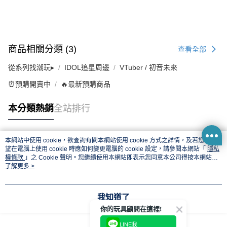
商品相關分類 (3)
查看全部
從系列找潮玩▸
IDOL追星周邊
VTuber / 初音未來
⏰預購開賣中
🔥最新預購商品
本分類熱銷
全站排行
本網站中使用 cookie，欲查詢有關本網站使用 cookie 方式之詳情，及若您不希
熱門標籤
望在電腦上使用 cookie 時應如何變更電腦的 cookie 設定，請參閱本網站「
隱私
權條款
」之 Cookie 聲明。您繼續使用本網站即表示您同意本公司得按本網站使
用條款之 Cookie 聲明使用 cookie。
了解更多 >
我知道了
你的玩具顧問在這裡!
LINE我