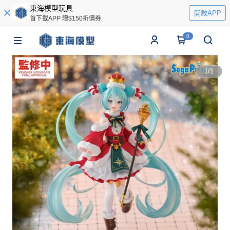
東海模型玩具
開啟APP
首下載APP 贈$150折價券
0
1
/
1