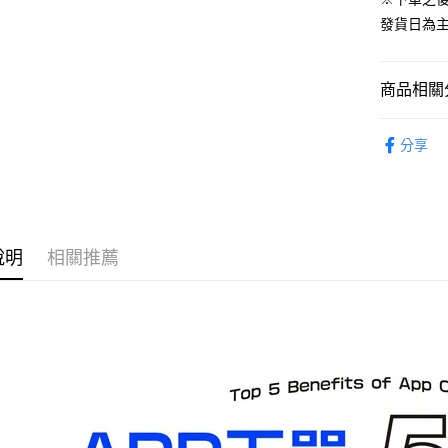
預購-宅配(
發貨日為
每筆NT$1
預購-宅配(
商品相關分
每筆NT$1
從系列找潮
東海門市
分享
⏰預購開
免運費
說明
相關推薦