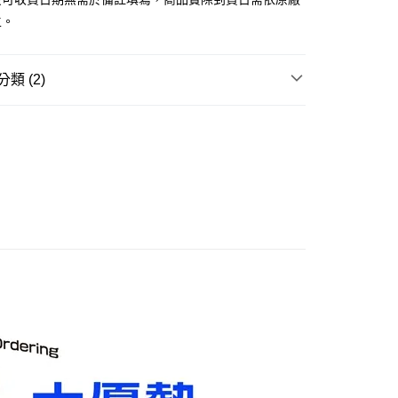
舊)
主。
20，滿NT$3,000(含以上)免運費
離島)(舊)
類 (2)
60，滿NT$3,000(含以上)免運費
玩▸
原創美少女/🔞美少女▸
原創美少女
自取，需自備購物袋取貨唷。
賣中
🔥最新預購商品