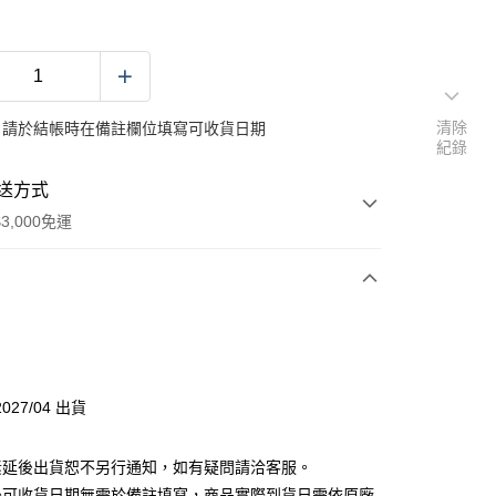
清除
：請於結帳時在備註欄位填寫可收貨日期
紀錄
送方式
3,000免運
次付款
027/04 出貨
素延後出貨恕不另行通知，如有疑問請洽客服。
後可收貨日期無需於備註填寫，商品實際到貨日需依原廠