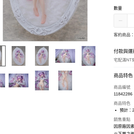
數量
客約商品
付款與運
宅配滿NT$
付款方式
商品特色
信用卡一
商品編號
11842286
Apple Pay
商品特色
ATM付款
預計：2
銷售重點
因原廠因
運送方式
※下單之