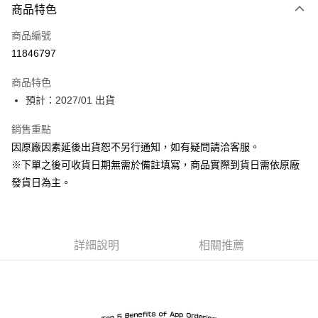
商品特色
信用卡一次付款
商品編號
Apple Pay
11846797
ATM付款
商品特色
預計：2027/01 出貨
運送方式
預購-宅配(舊)
銷售重點
因原廠因素延後出貨恕不另行通知，如有疑問請洽客服。
每筆NT$120，滿NT$3,000(含以上)免運費
※下單之後可收貨日期無需於備註填寫，商品實際到貨日需依原廠
預購-宅配(離島)(舊)
發貨日為主。
每筆NT$160，滿NT$3,000(含以上)免運費
東海門市自取，需自備購物袋取貨唷。
免運費
詳細說明
相關推薦