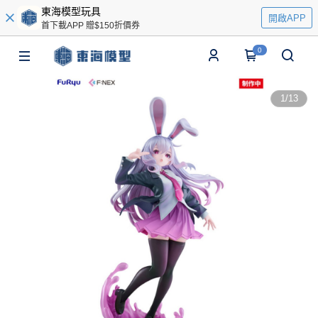
東海模型玩具
開啟APP
首下載APP 贈$150折價券
0
1
/
13