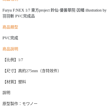
Furyu F:NEX 1/7 東方project 鈴仙·優曇華院·因幡 illustration by
羽羽斬 PVC完成品
商品類型
PVC完成
商品說明
【比例】1/7
【尺寸】高約275mm（含特效件）
【材質】塑料
說明
原型製作：モワノー