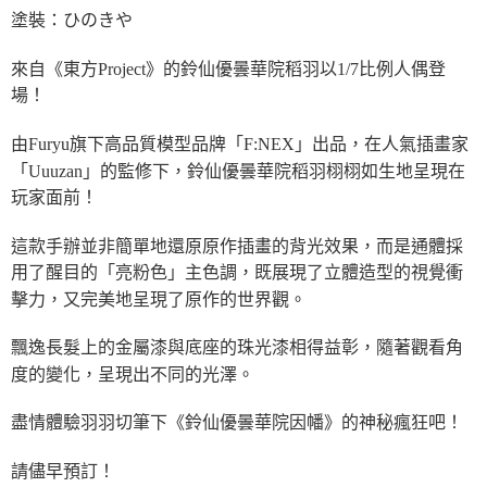
塗裝：ひのきや
來自《東方Project》的鈴仙優曇華院稻羽以1/7比例人偶登
場！
由Furyu旗下高品質模型品牌「F:NEX」出品，在人氣插畫家
「Uuuzan」的監修下，鈴仙優曇華院稻羽栩栩如生地呈現在
玩家面前！
這款手辦並非簡單地還原原作插畫的背光效果，而是通體採
用了醒目的「亮粉色」主色調，既展現了立體造型的視覺衝
擊力，又完美地呈現了原作的世界觀。
飄逸長髮上的金屬漆與底座的珠光漆相得益彰，隨著觀看角
度的變化，呈現出不同的光澤。
盡情體驗羽羽切筆下《鈴仙優曇華院因幡》的神秘瘋狂吧！
請儘早預訂！