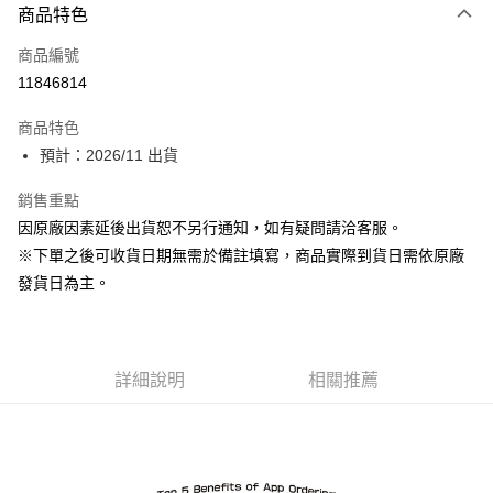
商品特色
信用卡一次付款
商品編號
Apple Pay
11846814
ATM付款
商品特色
預計：2026/11 出貨
運送方式
預購-宅配(舊)
銷售重點
因原廠因素延後出貨恕不另行通知，如有疑問請洽客服。
每筆NT$120，滿NT$3,000(含以上)免運費
※下單之後可收貨日期無需於備註填寫，商品實際到貨日需依原廠
預購-宅配(離島)(舊)
發貨日為主。
每筆NT$160，滿NT$3,000(含以上)免運費
東海門市自取，需自備購物袋取貨唷。
免運費
詳細說明
相關推薦