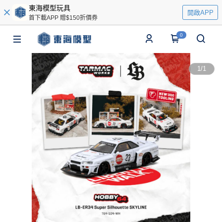
東海模型玩具
開啟APP
首下載APP 贈$150折價券
0
1
/
1