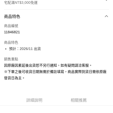
宅配滿NT$3,000免運
付款方式
商品特色
信用卡一次付款
商品編號
Apple Pay
11846821
ATM付款
商品特色
預計：2026/11 出貨
運送方式
預購-宅配(舊)
銷售重點
因原廠因素延後出貨恕不另行通知，如有疑問請洽客服。
每筆NT$120，滿NT$3,000(含以上)免運費
※下單之後可收貨日期無需於備註填寫，商品實際到貨日需依原廠
預購-宅配(離島)(舊)
發貨日為主。
每筆NT$160，滿NT$3,000(含以上)免運費
東海門市自取，需自備購物袋取貨唷。
免運費
詳細說明
相關推薦