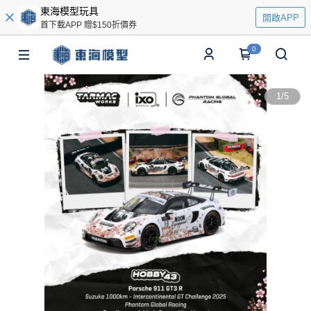
東海模型玩具
開啟APP
首下載APP 贈$150折價券
0
1
/
5