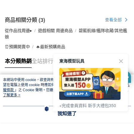
商品相關分類 (3)
查看全部
從作品找周邊▸
遊戲相關 周邊商品
碧藍航線/艦隊收藏/其他艦
娘
⏰預購開賣中
🔥最新預購商品
東海模型玩具
本分類熱銷
全站排行
本網站中使用 cookie，欲查詢有關本網站使用 cookie 方式之詳情，及若您不希
熱門標籤
望在電腦上使用 cookie 時應如何變更電腦的 cookie 設定，請參閱本網站「
隱私
權條款
」之 Cookie 聲明。您繼續使用本網站即表示您同意本公司得按本網站使
用條款之 Cookie 聲明使用 cookie。
了解更多 >
+完成會員資料 新手大禮包350
我知道了