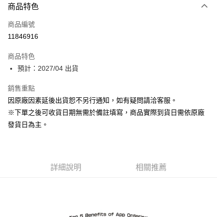
商品特色
信用卡一次付款
商品編號
Apple Pay
11846916
ATM付款
商品特色
預計：2027/04 出貨
運送方式
預購-付款後全家取貨(舊)
銷售重點
因原廠因素延後出貨恕不另行通知，如有疑問請洽客服。
每筆NT$90，滿NT$3,000(含以上)免運費
※下單之後可收貨日期無需於備註填寫，商品實際到貨日需依原廠
預購-付款後7-11取貨(舊)
發貨日為主。
每筆NT$90，滿NT$3,000(含以上)免運費
預購-宅配(舊)
每筆NT$120，滿NT$3,000(含以上)免運費
詳細說明
相關推薦
預購-宅配(離島)(舊)
每筆NT$160，滿NT$3,000(含以上)免運費
東海門市自取，需自備購物袋取貨唷。