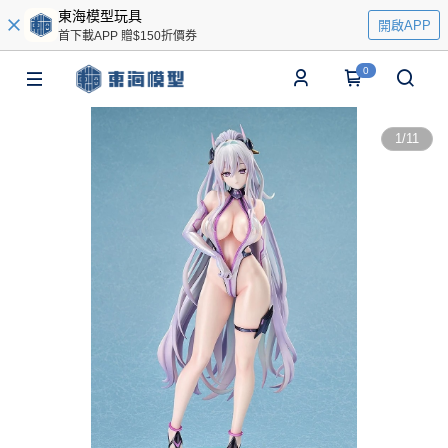
東海模型玩具
開啟APP
首下載APP 贈$150折價券
0
1
/
11