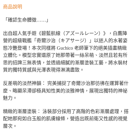
商品說明
「確認生命體徵……」
出自超人氣手遊《碧藍航線（アズールレーン）》，白鷹陣
營的超級戰艦「奇爾沙治（キアサージ）」以迷人的水著姿
態冷艷登場！本次同樣將 Guchico 老師筆下的絕美插畫精緻
立體化。模型忠實還原了她那帶著一絲呆萌、淡然且若有所
思的招牌三無表情，並透過細膩的漸層塗裝工藝，將水裝材
質的獨特質感與光澤表現得淋漓盡致。
反差萌的淡然神韻： 完美捕捉了奇爾沙治那彷彿在運算著什
麼、略顯呆滯卻極具知性美的淡雅神情，展現出獨特的神祕
魅力。
精緻的漸層塗裝： 泳裝部分採用了高階的色彩漸層處理，搭
配她那宛如白玉般的肌膚線條，營造出既前衛又性感的視覺
層次。