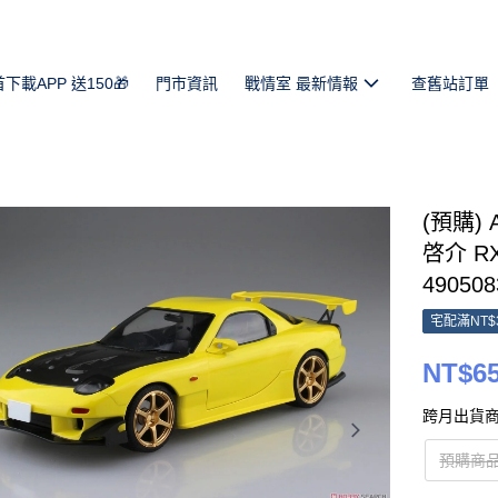
首下載APP 送150🎁
門市資訊
戰情室 最新情報
查舊站訂單
(預購) 
啓介 RX
490508
宅配滿NT$
NT$6
跨月出貨商
預購商品