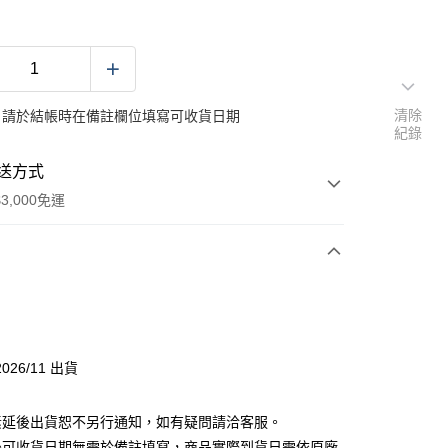
清除
：請於結帳時在備註欄位填寫可收貨日期
紀錄
送方式
3,000免運
次付款
026/11 出貨
素延後出貨恕不另行通知，如有疑問請洽客服。
後可收貨日期無需於備註填寫，商品實際到貨日需依原廠