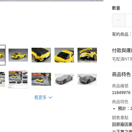
數量
客約商品
付款與運
宅配滿NT$
付款方式
商品特色
信用卡一
商品編號
11849976
Apple Pay
看更多
商品特色
ATM付款
預計：2
銷售重點
因原廠因
運送方式
※下單之