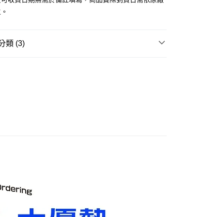
舊)
主。
20，滿NT$3,000(含以上)免運費
離島)(舊)
類 (3)
60，滿NT$3,000(含以上)免運費
邊▸
日本動漫 周邊商品
頭文字D
自取，需自備購物袋取貨唷。
賣中
🔥最新預購商品
品牌▸
AOSHIMA 青島文化教材社