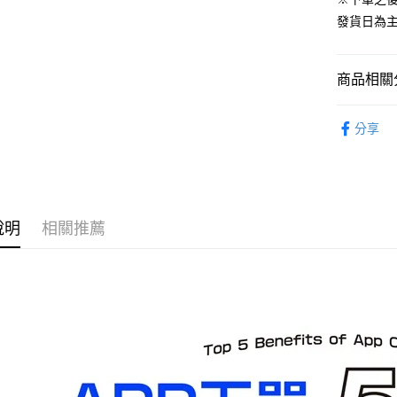
預購-宅配(
發貨日為
每筆NT$1
預購-宅配(
商品相關分
每筆NT$1
從作品找周
東海門市
分享
⏰預購開
免運費
找玩具模型
說明
相關推薦