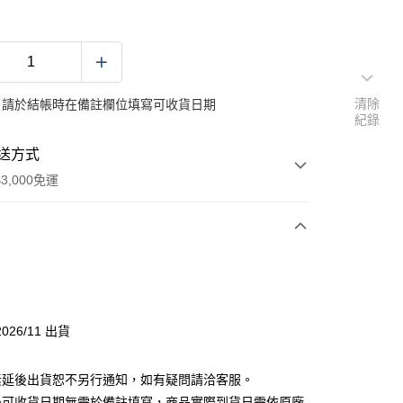
清除
：請於結帳時在備註欄位填寫可收貨日期
紀錄
送方式
3,000免運
次付款
026/11 出貨
素延後出貨恕不另行通知，如有疑問請洽客服。
後可收貨日期無需於備註填寫，商品實際到貨日需依原廠