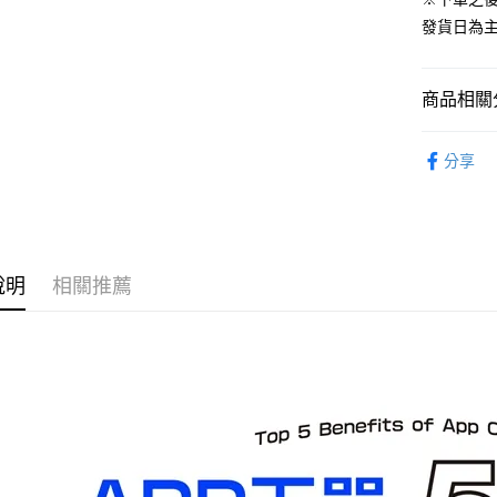
預購-宅配(
發貨日為
每筆NT$1
預購-宅配(
商品相關分
每筆NT$1
從作品找周
東海門市
分享
⏰預購開
免運費
找玩具模型
說明
相關推薦