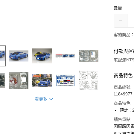
數量
客約商品
付款與運
宅配滿NT$
付款方式
商品特色
信用卡一
商品編號
11849977
Apple Pay
看更多
商品特色
ATM付款
預計：2
銷售重點
因原廠因
運送方式
※下單之