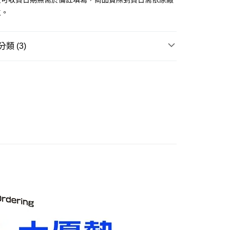
舊)
主。
20，滿NT$3,000(含以上)免運費
離島)(舊)
類 (3)
60，滿NT$3,000(含以上)免運費
邊▸
日本動漫 周邊商品
頭文字D
自取，需自備購物袋取貨唷。
賣中
🔥最新預購商品
品牌▸
AOSHIMA 青島文化教材社