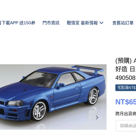
首下載APP 送150🎁
門市資訊
戰情室 最新情報
查舊站訂單
(預購) 
好造 日產 
490508
宅配滿NT$
NT$6
跨月出貨商
預購商品