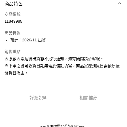
商品特色
信用卡一次付款
商品編號
Apple Pay
11849985
ATM付款
商品特色
預計：2026/11 出貨
運送方式
預購-宅配(舊)
銷售重點
因原廠因素延後出貨恕不另行通知，如有疑問請洽客服。
每筆NT$120，滿NT$3,000(含以上)免運費
※下單之後可收貨日期無需於備註填寫，商品實際到貨日需依原廠
預購-宅配(離島)(舊)
發貨日為主。
每筆NT$160，滿NT$3,000(含以上)免運費
東海門市自取，需自備購物袋取貨唷。
免運費
詳細說明
相關推薦