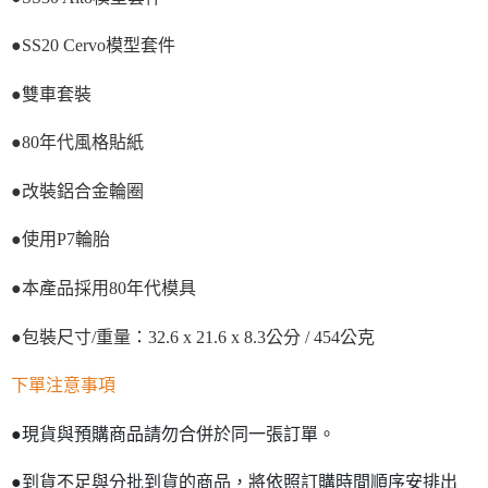
●SS20 Cervo模型套件
●雙車套裝
●80年代風格貼紙
●改裝鋁合金輪圈
●使用P7輪胎
●本產品採用80年代模具
●包裝尺寸/重量：32.6 x 21.6 x 8.3公分 / 454公克
下單注意事項
●現貨與預購商品請勿合併於同一張訂單。
●到貨不足與分批到貨的商品，將依照訂購時間順序安排出