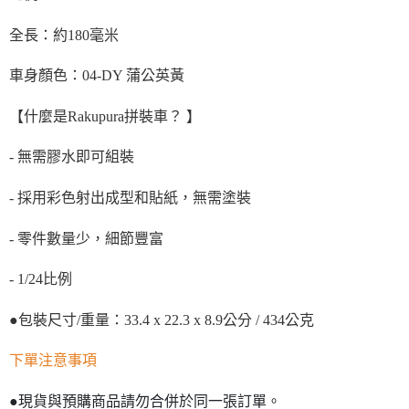
全長：約180毫米
車身顏色：04-DY 蒲公英黃
【什麼是Rakupura拼裝車？ 】
- 無需膠水即可組裝
- 採用彩色射出成型和貼紙，無需塗裝
- 零件數量少，細節豐富
- 1/24比例
●包裝尺寸/重量：33.4 x 22.3 x 8.9公分 / 434公克
下單注意事項
●現貨與預購商品請勿合併於同一張訂單。