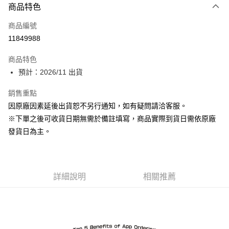
商品特色
信用卡一次付款
商品編號
Apple Pay
11849988
ATM付款
商品特色
預計：2026/11 出貨
運送方式
預購-宅配(舊)
銷售重點
因原廠因素延後出貨恕不另行通知，如有疑問請洽客服。
每筆NT$120，滿NT$3,000(含以上)免運費
※下單之後可收貨日期無需於備註填寫，商品實際到貨日需依原廠
預購-宅配(離島)(舊)
發貨日為主。
每筆NT$160，滿NT$3,000(含以上)免運費
東海門市自取，需自備購物袋取貨唷。
免運費
詳細說明
相關推薦