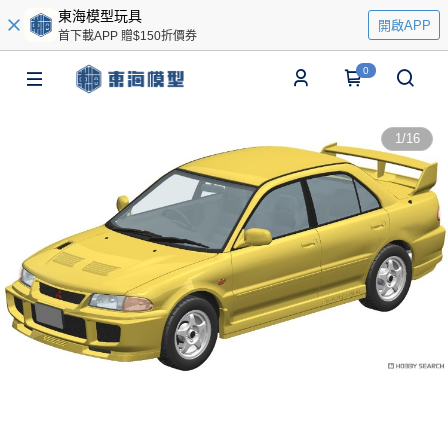
東海模型玩具
開啟APP
首下載APP 贈$150折價券
0
1
/
16