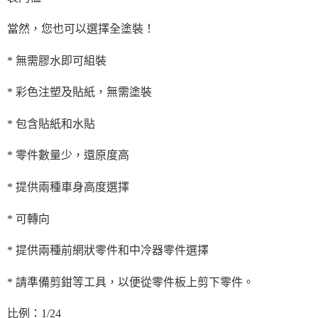
當然，您也可以選擇全塗裝！
* 無需膠水即可組裝
* 彩色注塑及貼紙，無需塗裝
* 包含貼紙和水貼
* 零件數量少，還原度高
* 提供兩種車身高度選擇
* 可轉向
* 提供兩種前網狀零件和中冷器零件選擇
* 請準備剪鉗等工具，以便從零件板上剪下零件。
比例：1/24