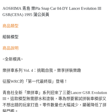
AOSHIMA 青島 樂Pla Snap Car 04-DY Lancer Evolution III
GSR(CE9A) 1995 蒲公英黃
商品類型
組裝模型
商品說明
<全新模具>
樂拼車系列 Vol. 4：挑戰自我，樂享拼裝樂趣
征服WRC的「第一代最終版」登場！
青島社全新「樂拼車」系列迎來了三菱Lancer GSR Evolution
III。這款模型無需膠水和塗裝，專為想要嘗試拼裝車模卻又
不想出錯的玩家打造。零件數量也大幅減少，顯著降低了拼
裝門檻。