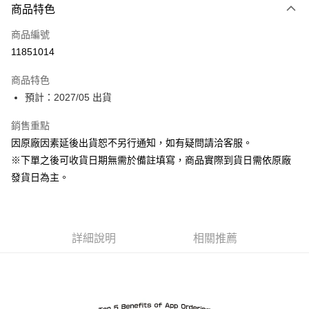
商品特色
信用卡一次付款
商品編號
Apple Pay
11851014
ATM付款
商品特色
預計：2027/05 出貨
運送方式
預購-付款後全家取貨(舊)
銷售重點
因原廠因素延後出貨恕不另行通知，如有疑問請洽客服。
每筆NT$90，滿NT$3,000(含以上)免運費
※下單之後可收貨日期無需於備註填寫，商品實際到貨日需依原廠
預購-付款後7-11取貨(舊)
發貨日為主。
每筆NT$90，滿NT$3,000(含以上)免運費
預購-宅配(舊)
每筆NT$120，滿NT$3,000(含以上)免運費
詳細說明
相關推薦
預購-宅配(離島)(舊)
每筆NT$160，滿NT$3,000(含以上)免運費
東海門市自取，需自備購物袋取貨唷。