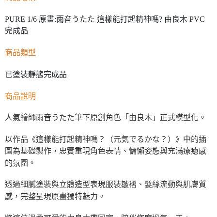
PURE 1/6 原畫:雨音うたた 這樣能打起精神嗎? 由良木 PVC
完成品
商品類型
已塗裝靜態完成品
商品說明
人氣繪師雨音うたた筆下原創角色「由良木」正式模型化。
以作品《這樣能打起精神嗎？（元気でるかな？）》中的插
圖為基礎製作，忠實重現角色表情、慵懶姿態與充滿療癒感
的氛圍。
透過細膩塗裝與立體造型表現服裝皺褶、髮絲流動與肌膚質
感，完整呈現原畫獨特魅力。