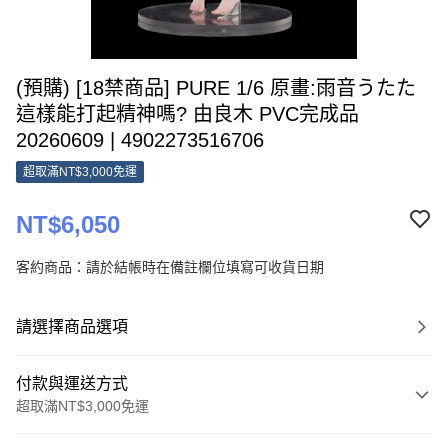
(預購) [18禁商品] PURE 1/6 原畫:雨音うたた
這樣能打起精神嗎? 由良木 PVC完成品
20260609 | 4902273516706
超取滿NT$3,000免運
NT$6,050
客約商品：請於結帳時在備註欄位填寫可收貨日期
請選擇商品選項
付款與運送方式
超取滿NT$3,000免運
付款方式