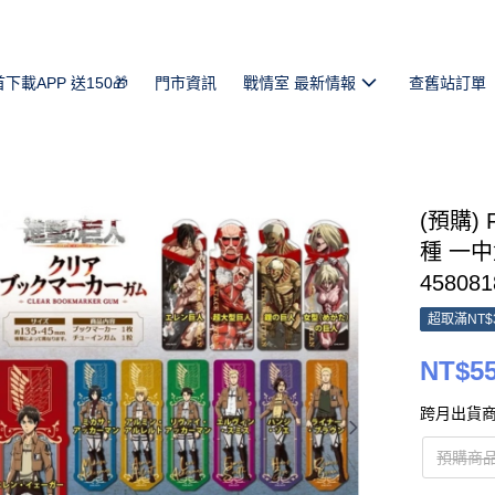
首下載APP 送150🎁
門市資訊
戰情室 最新情報
查舊站訂單
(預購)
種 一中盒
458081
超取滿NT$
NT$5
跨月出貨商
預購商品