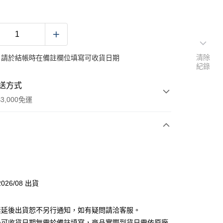
清除
：請於結帳時在備註欄位填寫可收貨日期
紀錄
送方式
3,000免運
付款
026/08 出貨
素延後出貨恕不另行通知，如有疑問請洽客服。
後可收貨日期無需於備註填寫，商品實際到貨日需依原廠