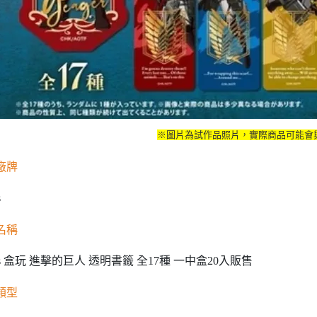
※圖片為試作品照片，實際商品可能會
廠牌
s
名稱
oys 盒玩 進擊的巨人 透明書籤 全17種 一中盒20入販售
類型