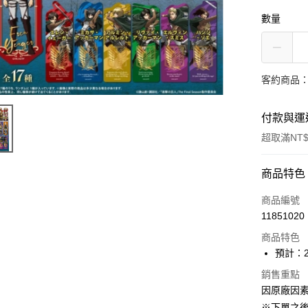
數量
客約商品
付款與運
超取滿NT$
付款方式
商品特色
超商取貨
商品編號
11851020
Apple Pay
商品特色
ATM付款
預計：2
銷售重點
因原廠因
運送方式
※下單之