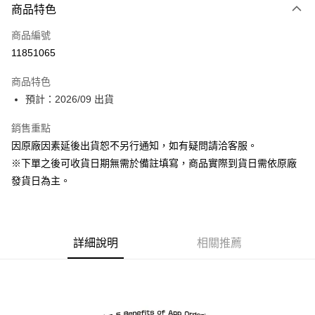
商品特色
信用卡一次付款
商品編號
超商取貨付款
11851065
Apple Pay
商品特色
ATM付款
預計：2026/09 出貨
銷售重點
運送方式
因原廠因素延後出貨恕不另行通知，如有疑問請洽客服。
預購-全家取貨付款(舊)
※下單之後可收貨日期無需於備註填寫，商品實際到貨日需依原廠
每筆NT$90，滿NT$3,000(含以上)免運費
發貨日為主。
預購-付款後全家取貨(舊)
每筆NT$90，滿NT$3,000(含以上)免運費
詳細說明
相關推薦
預購-7-11取貨付款(舊)
每筆NT$90，滿NT$3,000(含以上)免運費
預購-付款後7-11取貨(舊)
每筆NT$90，滿NT$3,000(含以上)免運費