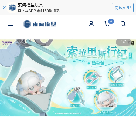
東海模型玩具
開啟APP
首下載APP 贈$150折價券
0
1
/
2