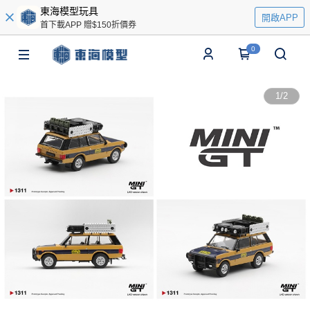
東海模型玩具
開啟APP
首下載APP 贈$150折價券
0
1
/
2