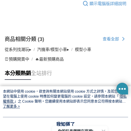
顯示電腦版詳細說明
商品相關分類 (3)
查看全部
從系列找潮玩▸
汽機車/模型小車▸
模型小車
⏰預購開賣中
🔥最新預購商品
本分類熱銷
全站排行
本網站中使用 cookie，欲查詢有關本網站使用 cookie 方式之詳情，及若您不希
熱門標籤
望在電腦上使用 cookie 時應如何變更電腦的 cookie 設定，請參閱本網站「
隱私
權條款
」之 Cookie 聲明。您繼續使用本網站即表示您同意本公司得按本網站使
用條款之 Cookie 聲明使用 cookie。
了解更多 >
我知道了
你的玩具顧問在這裡!