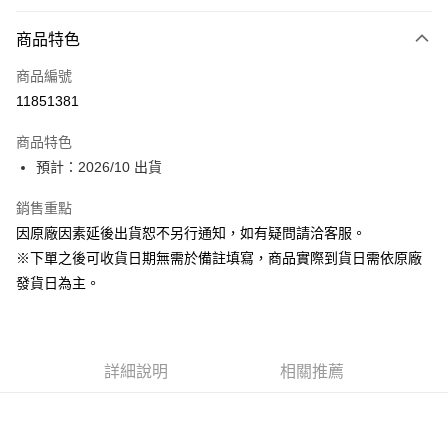
付款方式
商品特色
超商取貨付款
商品編號
Apple Pay
11851381
ATM付款
商品特色
預計：2026/10 出貨
運送方式
預購-全家取貨付款(舊)
銷售重點
因原廠因素延後出貨恕不另行通知，如有疑問請洽客服。
每筆NT$90，滿NT$3,000(含以上)免運費
※下單之後可收貨日期無需於備註填寫，商品實際到貨日需依原廠
預購-付款後全家取貨(舊)
發貨日為主。
每筆NT$90，滿NT$3,000(含以上)免運費
預購-7-11取貨付款(舊)
每筆NT$90，滿NT$3,000(含以上)免運費
詳細說明
相關推薦
預購-付款後7-11取貨(舊)
每筆NT$90，滿NT$3,000(含以上)免運費