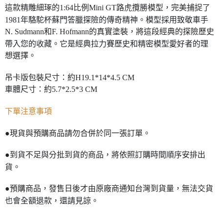
這款精雕細琢的1:64比例Mini GT路虎攬勝模型，完美捕捉了
1981年駱駝杯蘇門答臘探險的傳奇精神。模型採用致敬車手
N. Sudmann和F. Hofmann的真實塗裝，將這段經典的探險歷史
帶入您的收藏。它是經典拉力賽歷史和精密模型愛好者的理
想選擇。
吊卡版包裝尺寸：約H19.1*14*4.5 CM
車體尺寸：約5.7*2.5*3 CM
下單注意事項
●現貨與預購商品請勿合併於同一張訂單。
●到貨不足與分批到貨的商品，將依照訂購時間順序安排出
貨。
●預購商品，發售日後才由原廠商通知台灣到貨量，無法交貨
也會全額退款，還請見諒。