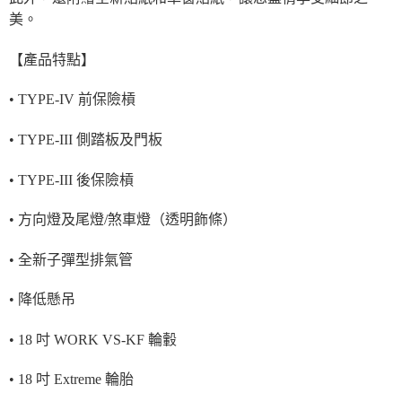
美。
【產品特點】
• TYPE-IV 前保險槓
• TYPE-III 側踏板及門板
• TYPE-III 後保險槓
• 方向燈及尾燈/煞車燈（透明飾條）
• 全新子彈型排氣管
• 降低懸吊
• 18 吋 WORK VS-KF 輪轂
• 18 吋 Extreme 輪胎