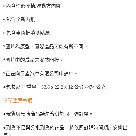
• 內含桶形座椅/運動方向盤
• 包含全新貼紙
• 包含車窗框噴漆貼紙
*圖片為原型，實際產品可能有所不同。
*圖片中的成品未安裝門板。
*正在向日產汽車有限公司申請中。
●包裝尺寸/重量：33.8 x 22.2 x 12 公分 / 474 公克
下單注意事項
●現貨與預購商品請勿合併於同一張訂單。
●到貨不足與分批到貨的商品，將依照訂購時間順序安排出
貨。