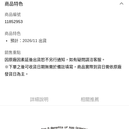
商品特色
信用卡一次付款
商品編號
Apple Pay
11852953
ATM付款
商品特色
預計：2026/11 出貨
運送方式
預購-宅配(舊)
銷售重點
因原廠因素延後出貨恕不另行通知，如有疑問請洽客服。
每筆NT$120，滿NT$3,000(含以上)免運費
※下單之後可收貨日期無需於備註填寫，商品實際到貨日需依原廠
預購-宅配(離島)(舊)
發貨日為主。
每筆NT$160，滿NT$3,000(含以上)免運費
東海門市自取，需自備購物袋取貨唷。
免運費
詳細說明
相關推薦