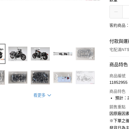
客約商品
付款與運
宅配滿NT$
付款方式
商品特色
信用卡一
商品編號
11852955
Apple Pay
商品特色
看更多
ATM付款
預計：2
銷售重點
因原廠因
運送方式
※下單之
預購-宅配(
發貨日為