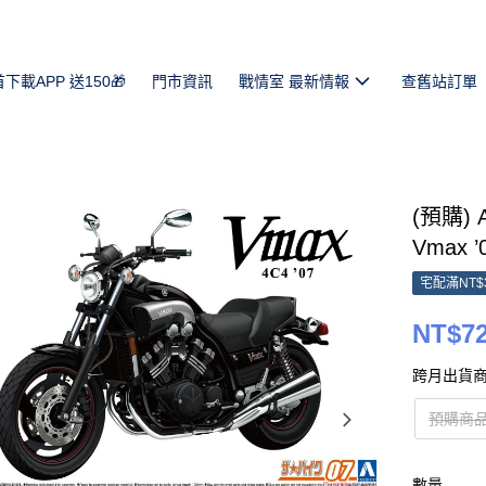
首下載APP 送150🎁
門市資訊
戰情室 最新情報
查舊站訂單
(預購) 
Vmax ’
宅配滿NT$
NT$7
跨月出貨商
預購商品
數量