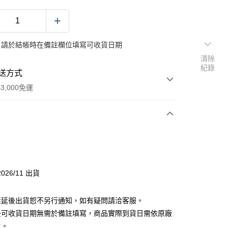
：請於結帳時在備註欄位填寫可收貨日期
清除
紀錄
送方式
3,000免運
次付款
026/11 出貨
素延後出貨恕不另行通知，如有疑問請洽客服。
後可收貨日期無需於備註填寫，商品實際到貨日需依原廠
舊)
主。