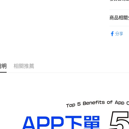
每筆NT$1
預購-宅配(
商品相關分
每筆NT$1
找玩具模型
東海門市
分享
⏰預購開
免運費
說明
相關推薦