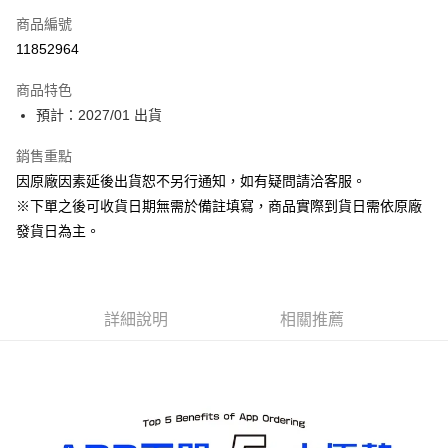
商品編號
Apple Pay
11852964
ATM付款
商品特色
預計：2027/01 出貨
運送方式
預購-宅配(舊)
銷售重點
因原廠因素延後出貨恕不另行通知，如有疑問請洽客服。
每筆NT$120，滿NT$3,000(含以上)免運費
※下單之後可收貨日期無需於備註填寫，商品實際到貨日需依原廠
預購-宅配(離島)(舊)
發貨日為主。
每筆NT$160，滿NT$3,000(含以上)免運費
東海門市自取，需自備購物袋取貨唷。
免運費
詳細說明
相關推薦