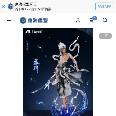
東海模型玩具
開啟APP
首下載APP 贈$150折價券
0
1
/
7