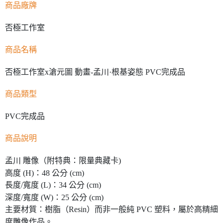
商品廠牌
否極工作室
商品名稱
否極工作室x滄元圖 動畫-孟川·根基姿態 PVC完成品
商品類型
PVC完成品
商品說明
孟川 雕像（附特典：限量典藏卡)
高度 (H)：48 公分 (cm)
長度/寬度 (L)：34 公分 (cm)
深度/寬度 (W)：25 公分 (cm)
主要材質：樹脂（Resin）而非一般純 PVC 塑料，屬於高精細
度雕像作品。