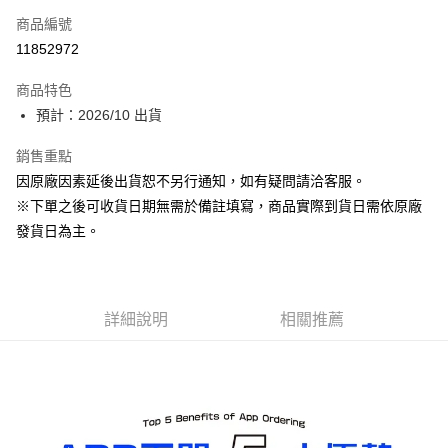
商品編號
Apple Pay
11852972
ATM付款
商品特色
預計：2026/10 出貨
運送方式
預購-宅配(舊)
銷售重點
因原廠因素延後出貨恕不另行通知，如有疑問請洽客服。
每筆NT$120，滿NT$3,000(含以上)免運費
※下單之後可收貨日期無需於備註填寫，商品實際到貨日需依原廠
預購-宅配(離島)(舊)
發貨日為主。
每筆NT$160，滿NT$3,000(含以上)免運費
東海門市自取，需自備購物袋取貨唷。
免運費
詳細說明
相關推薦