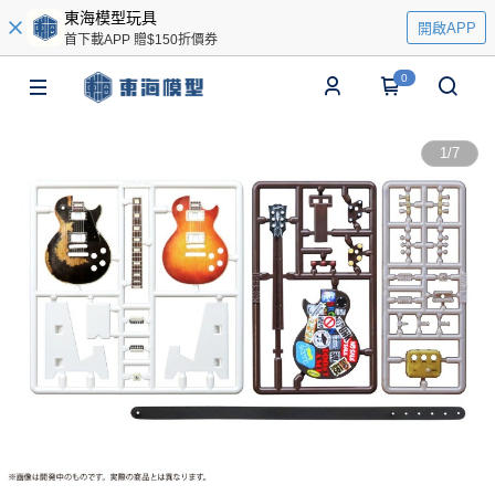
東海模型玩具
開啟APP
首下載APP 贈$150折價券
0
1
/
7