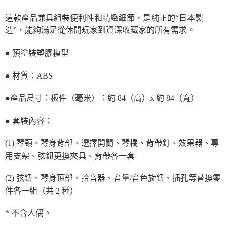
這款產品兼具組裝便利性和精緻細節，是純正的“日本製
造”，能夠滿足從休閒玩家到資深收藏家的所有需求。
● 預塗裝塑膠模型
● 材質：ABS
●產品尺寸：板件（毫米）：約 84（高）x 約 84（寬）
● 套裝內容：
(1) 琴頸、琴身背部、選擇開關、琴橋、背帶釘、效果器、專
用支架、弦鈕更換夾具、背帶各一套
(2) 弦鈕、琴身頂部、拾音器、音量/音色旋鈕、插孔等替換零
件各一組（共 2 種）
* 不含人偶。