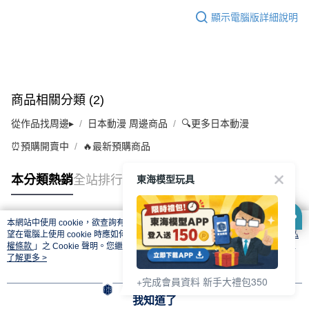
顯示電腦版詳細說明
商品相關分類 (2)
從作品找周邊▸
日本動漫 周邊商品
🔍更多日本動漫
⏰預購開賣中
🔥最新預購商品
東海模型玩具
本分類熱銷
全站排行
本網站中使用 cookie，欲查詢有關本網站使用 cookie 方式之詳情，及若您不希
熱門標籤
望在電腦上使用 cookie 時應如何變更電腦的 cookie 設定，請參閱本網站「
隱私
權條款
」之 Cookie 聲明。您繼續使用本網站即表示您同意本公司得按本網站使
用條款之 Cookie 聲明使用 cookie。
了解更多 >
+完成會員資料 新手大禮包350
我知道了