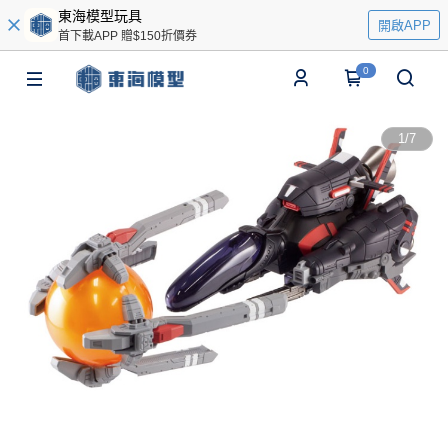
東海模型玩具
開啟APP
首下載APP 贈$150折價券
0
1
/
7