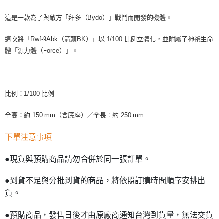
這是一款為了與敵方「拜多（Bydo）」戰鬥而開發的機體。
這次將「Rwf-9Abk（箭頭BK）」以 1/100 比例立體化，並附屬了神祕生命
體「源力體（Force）」。
比例：1/100 比例
全高：約 150 mm（含底座）／全長：約 250 mm
下單注意事項
●現貨與預購商品請勿合併於同一張訂單。
●到貨不足與分批到貨的商品，將依照訂購時間順序安排出
貨。
●預購商品，發售日後才由原廠商通知台灣到貨量，無法交貨