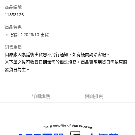
商品編號
超商取貨付款
11853126
Apple Pay
商品特色
ATM付款
預計：2026/10 出貨
銷售重點
運送方式
因原廠因素延後出貨恕不另行通知，如有疑問請洽客服。
預購-全家取貨付款(舊)
※下單之後可收貨日期無需於備註填寫，商品實際到貨日需依原廠
每筆NT$90，滿NT$3,000(含以上)免運費
發貨日為主。
預購-付款後全家取貨(舊)
每筆NT$90，滿NT$3,000(含以上)免運費
詳細說明
相關推薦
預購-7-11取貨付款(舊)
每筆NT$90，滿NT$3,000(含以上)免運費
預購-付款後7-11取貨(舊)
每筆NT$90，滿NT$3,000(含以上)免運費