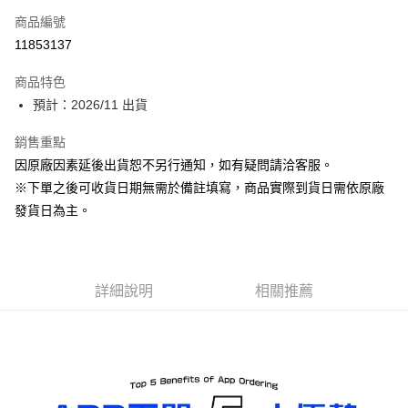
商品編號
超商取貨付款
11853137
Apple Pay
商品特色
ATM付款
預計：2026/11 出貨
銷售重點
運送方式
因原廠因素延後出貨恕不另行通知，如有疑問請洽客服。
預購-全家取貨付款(舊)
※下單之後可收貨日期無需於備註填寫，商品實際到貨日需依原廠
每筆NT$90，滿NT$3,000(含以上)免運費
發貨日為主。
預購-付款後全家取貨(舊)
每筆NT$90，滿NT$3,000(含以上)免運費
詳細說明
相關推薦
預購-7-11取貨付款(舊)
每筆NT$90，滿NT$3,000(含以上)免運費
預購-付款後7-11取貨(舊)
每筆NT$90，滿NT$3,000(含以上)免運費