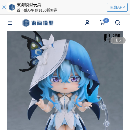
東海模型玩具
開啟APP
首下載APP 贈$150折價券
0
1
/
5