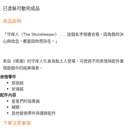
已塗裝可動完成品
商品說明
「守岸人（The Shorekeeper）……這個名字很適合我。因為我的決
心與信念，都是因你而存在。」
來自《鳴潮》的守岸人化身為黏土人登場，可透過不同表情與配件重
現遊戲中的經典場景。
表情零件
原始臉
祈禱臉
配件內容
星星們的協奏曲
蝴蝶
其他替換零件與擺飾配件
下單注意事項