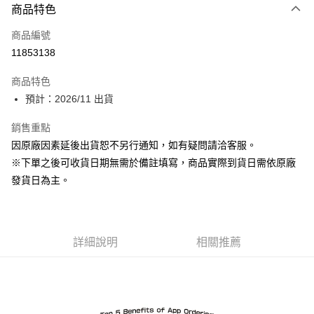
商品特色
信用卡一次付款
商品編號
Apple Pay
11853138
ATM付款
商品特色
預計：2026/11 出貨
運送方式
預購-付款後全家取貨(舊)
銷售重點
因原廠因素延後出貨恕不另行通知，如有疑問請洽客服。
每筆NT$90，滿NT$3,000(含以上)免運費
※下單之後可收貨日期無需於備註填寫，商品實際到貨日需依原廠
預購-付款後7-11取貨(舊)
發貨日為主。
每筆NT$90，滿NT$3,000(含以上)免運費
預購-宅配(舊)
每筆NT$120，滿NT$3,000(含以上)免運費
詳細說明
相關推薦
預購-宅配(離島)(舊)
每筆NT$160，滿NT$3,000(含以上)免運費
東海門市自取，需自備購物袋取貨唷。