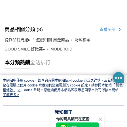
商品相關分類 (3)
查看全部
從作品找周邊▸
遊戲相關 周邊商品
蔚藍檔案
GOOD SMILE 好微笑▸
MODEROID
本分類熱銷
全站排行
本網站中使用 cookie，欲查詢有關本網站使用 cookie 方式之詳情，及若您不希
熱門標籤
望在電腦上使用 cookie 時應如何變更電腦的 cookie 設定，請參閱本網站「
隱私
權條款
」之 Cookie 聲明。您繼續使用本網站即表示您同意本公司得按本網站使
用條款之 Cookie 聲明使用 cookie。
了解更多 >
我知道了
你的玩具顧問在這裡!