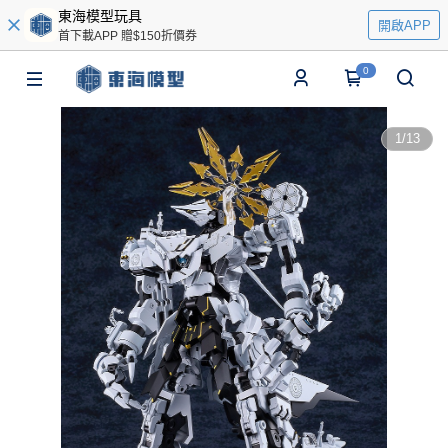
東海模型玩具
開啟APP
首下載APP 贈$150折價券
0
1
/
13