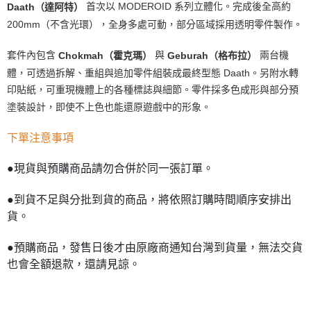
首次以 MODEROID 系列立體化。完成後全高約
Daath（達阿特）
200mm（不含光環），全身多處可動，部分區域採用透明零件製作。
套件內包含
與
兩台機
Chokmah（霍克瑪）
Geburah（格布拉）
體，可透過拆解、重組與追加零件組裝成最終型態 Daath。另附水轉
印貼紙，可重現機體上的各種標誌與細節。零件採多色成形與部分預
塗裝設計，即使不上色也能還原遊戲中的形象。
下單注意事項
●現貨與預購商品請勿合併於同一張訂單。
●到貨不足與分批到貨的商品，將依照訂購時間順序安排出
貨。
●預購商品，發售日後才由原廠商通知台灣到貨量，無法交貨
也會全額退款，還請見諒。