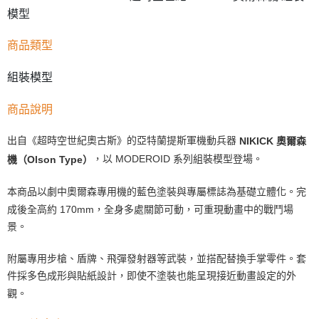
模型
商品類型
組裝模型
商品說明
出自《超時空世紀奧古斯》的亞特蘭提斯軍機動兵器
NIKICK 奧爾森
，以 MODEROID 系列組裝模型登場。
機（Olson Type）
本商品以劇中奧爾森專用機的藍色塗裝與專屬標誌為基礎立體化。完
成後全高約 170mm，全身多處關節可動，可重現動畫中的戰鬥場
景。
附屬專用步槍、盾牌、飛彈發射器等武裝，並搭配替換手掌零件。套
件採多色成形與貼紙設計，即使不塗裝也能呈現接近動畫設定的外
觀。