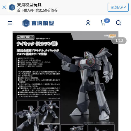
東海模型玩具
開啟APP
首下載APP 贈$150折價券
0
1
/
10