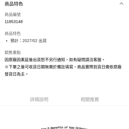
商品特色
信用卡一次付款
商品編號
超商取貨付款
11853148
Apple Pay
商品特色
ATM付款
預計：2027/02 出貨
銷售重點
運送方式
因原廠因素延後出貨恕不另行通知，如有疑問請洽客服。
預購-全家取貨付款(舊)
※下單之後可收貨日期無需於備註填寫，商品實際到貨日需依原廠
每筆NT$90，滿NT$3,000(含以上)免運費
發貨日為主。
預購-付款後全家取貨(舊)
每筆NT$90，滿NT$3,000(含以上)免運費
詳細說明
相關推薦
預購-7-11取貨付款(舊)
每筆NT$90，滿NT$3,000(含以上)免運費
預購-付款後7-11取貨(舊)
每筆NT$90，滿NT$3,000(含以上)免運費