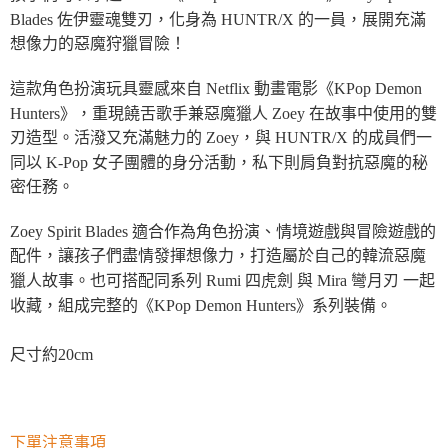
Blades 佐伊靈魂雙刃，化身為 HUNTR/X 的一員，展開充滿
想像力的惡魔狩獵冒險！
這款角色扮演玩具靈感來自 Netflix 動畫電影《KPop Demon
Hunters》，重現饒舌歌手兼惡魔獵人 Zoey 在故事中使用的雙
刃造型。活潑又充滿魅力的 Zoey，與 HUNTR/X 的成員們一
同以 K-Pop 女子團體的身分活動，私下則肩負對抗惡魔的秘
密任務。
Zoey Spirit Blades 適合作為角色扮演、情境遊戲與冒險遊戲的
配件，讓孩子們盡情發揮想像力，打造屬於自己的韓流惡魔
獵人故事。也可搭配同系列 Rumi 四虎劍 與 Mira 彎月刃 一起
收藏，組成完整的《KPop Demon Hunters》系列裝備。
尺寸約20cm
下單注意事項