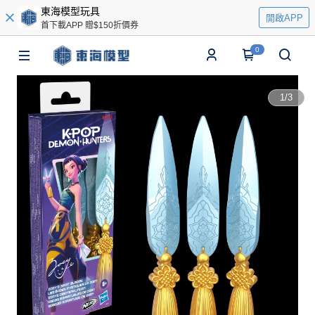
東海模型玩具
開啟APP
首下載APP 贈$150折價券
0
1
/
3