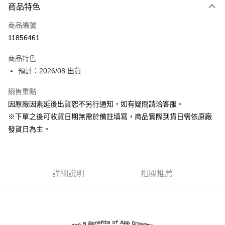
商品特色
超商取貨付款
商品編號
Apple Pay
11856461
ATM付款
商品特色
預計：2026/08 出貨
運送方式
預購-全家取貨付款(舊)
銷售重點
因原廠因素延後出貨恕不另行通知，如有疑問請洽客服。
每筆NT$90，滿NT$3,000(含以上)免運費
※下單之後可收貨日期無需於備註填寫，商品實際到貨日需依原廠
預購-付款後全家取貨(舊)
發貨日為主。
每筆NT$90，滿NT$3,000(含以上)免運費
預購-7-11取貨付款(舊)
每筆NT$90，滿NT$3,000(含以上)免運費
詳細說明
相關推薦
預購-付款後7-11取貨(舊)
每筆NT$90，滿NT$3,000(含以上)免運費
預購-宅配(舊)