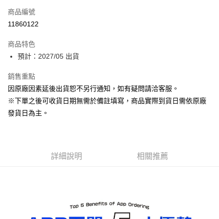
商品編號
Apple Pay
11860122
ATM付款
商品特色
預計：2027/05 出貨
運送方式
預購-宅配(舊)
銷售重點
因原廠因素延後出貨恕不另行通知，如有疑問請洽客服。
每筆NT$120，滿NT$3,000(含以上)免運費
※下單之後可收貨日期無需於備註填寫，商品實際到貨日需依原廠
預購-宅配(離島)(舊)
發貨日為主。
每筆NT$160，滿NT$3,000(含以上)免運費
東海門市自取，需自備購物袋取貨唷。
免運費
詳細說明
相關推薦