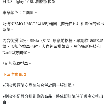
日產Sileighty 1/18比例樹脂模型。
車身顏色：金屬紅。
配備NISMO LMGT2型18吋輪圈（拋光白色）和降低的懸吊
系統。
內含後擾流板、Silvia（S13）原廠前格柵、早期款180SX尾
燈、深藍色煞車卡鉗、大直徑單排氣管、黑色桶形座椅和
Nardi型方向盤。
*圖片為原型車。
下單注意事項
●現貨與預購商品請勿合併於同一張訂單。
●到貨不足與分批到貨的商品，將依照訂購時間順序安排出
貨。