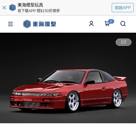
東海模型玩具
開啟APP
首下載APP 贈$150折價券
0
1
/
2