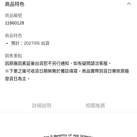
商品特色
信用卡一次付款
商品編號
Apple Pay
11860128
ATM付款
商品特色
預計：2027/05 出貨
運送方式
預購-宅配(舊)
銷售重點
因原廠因素延後出貨恕不另行通知，如有疑問請洽客服。
每筆NT$120，滿NT$3,000(含以上)免運費
※下單之後可收貨日期無需於備註填寫，商品實際到貨日需依原廠
預購-宅配(離島)(舊)
發貨日為主。
每筆NT$160，滿NT$3,000(含以上)免運費
東海門市自取，需自備購物袋取貨唷。
免運費
詳細說明
相關推薦