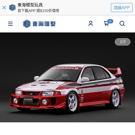
東海模型玩具
開啟APP
首下載APP 贈$150折價券
0
1
/
3