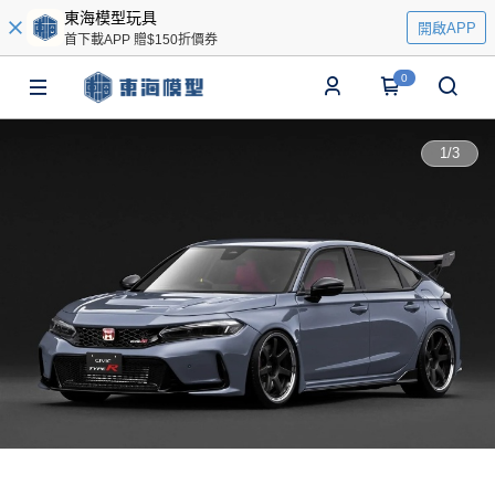
東海模型玩具
開啟APP
首下載APP 贈$150折價券
0
1
/
3