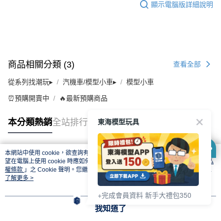
顯示電腦版詳細說明
商品相關分類 (3)
查看全部
從系列找潮玩▸
汽機車/模型小車▸
模型小車
⏰預購開賣中
🔥最新預購商品
東海模型玩具
本分類熱銷
全站排行
本網站中使用 cookie，欲查詢有關本網站使用 cookie 方式之詳情，及若您不希
熱門標籤
望在電腦上使用 cookie 時應如何變更電腦的 cookie 設定，請參閱本網站「
隱私
權條款
」之 Cookie 聲明。您繼續使用本網站即表示您同意本公司得按本網站使
用條款之 Cookie 聲明使用 cookie。
了解更多 >
+完成會員資料 新手大禮包350
我知道了