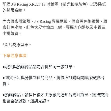
配備 J'S Racing XR227 18 吋輪圈（拋光和槍灰色）以及降低
的懸吊系統。
內含原廠引擎蓋、J'S Racing 專屬尾翼、原廠黑色後視鏡、原
廠紅色座椅、紅色大尺寸煞車卡鉗、專屬方向盤以及中置三
出排氣管。
*圖片為原型車。
下單注意事項
●現貨與預購商品請勿合併於同一張訂單。
●到貨不足與分批到貨的商品，將依照訂購時間順序安排出
貨。
●預購商品，發售日後才由原廠商通知台灣到貨量，無法交貨
也會全額退款，還請見諒。