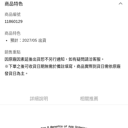
商品特色
信用卡一次付款
商品編號
Apple Pay
11860129
ATM付款
商品特色
預計：2027/05 出貨
運送方式
預購-宅配(舊)
銷售重點
因原廠因素延後出貨恕不另行通知，如有疑問請洽客服。
每筆NT$120，滿NT$3,000(含以上)免運費
※下單之後可收貨日期無需於備註填寫，商品實際到貨日需依原廠
預購-宅配(離島)(舊)
發貨日為主。
每筆NT$160，滿NT$3,000(含以上)免運費
東海門市自取，需自備購物袋取貨唷。
免運費
詳細說明
相關推薦