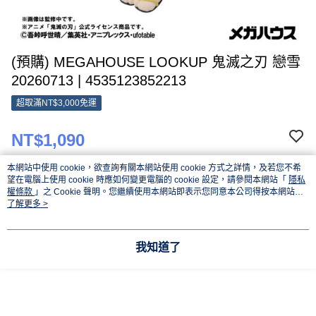
(預購) MEGAHOUSE LOOKUP 鬼滅之刃 戀雪
20260713 | 4535123852213
超取滿NT$3,000免運
NT$1,090
本網站中使用 cookie，欲查詢有關本網站使用 cookie 方式之詳情，及若您不希
客約商品：請於結帳時在備註欄位填寫可收貨日期
望在電腦上使用 cookie 時應如何變更電腦的 cookie 設定，請參閱本網站「
隱私
權條款
」之 Cookie 聲明。您繼續使用本網站即表示您同意本公司得按本網站使
用條款之 Cookie 聲明使用 cookie。
了解更多 >
請選擇商品選項
我知道了
付款與運送方式
超取滿NT$3,000免運
付款方式
商品特色
信用卡一次付款