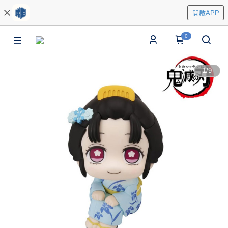
開啟APP
0
1
/
9