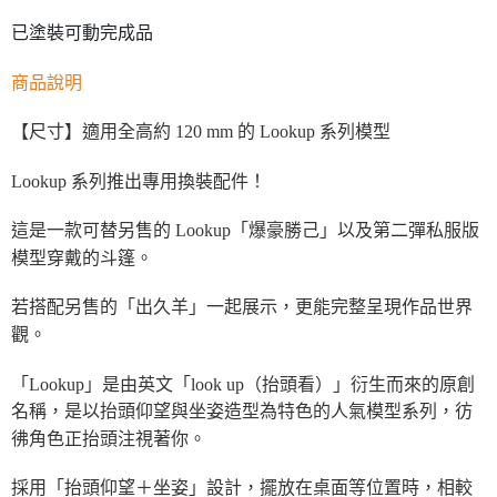
已塗裝可動完成品
商品說明
【尺寸】適用全高約 120 mm 的 Lookup 系列模型
Lookup 系列推出專用換裝配件！
這是一款可替另售的 Lookup「爆豪勝己」以及第二彈私服版
模型穿戴的斗篷。
若搭配另售的「出久羊」一起展示，更能完整呈現作品世界
觀。
「Lookup」是由英文「look up（抬頭看）」衍生而來的原創
名稱，是以抬頭仰望與坐姿造型為特色的人氣模型系列，彷
彿角色正抬頭注視著你。
採用「抬頭仰望＋坐姿」設計，擺放在桌面等位置時，相較