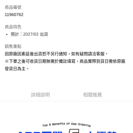
商品編號
Apple Pay
11960762
ATM付款
商品特色
預計：2027/02 出貨
運送方式
預購-全家取貨付款(舊)
銷售重點
因原廠因素延後出貨恕不另行通知，如有疑問請洽客服。
每筆NT$90，滿NT$3,000(含以上)免運費
※下單之後可收貨日期無需於備註填寫，商品實際到貨日需依原廠
預購-付款後全家取貨(舊)
發貨日為主。
每筆NT$90，滿NT$3,000(含以上)免運費
預購-7-11取貨付款(舊)
每筆NT$90，滿NT$3,000(含以上)免運費
詳細說明
相關推薦
預購-付款後7-11取貨(舊)
每筆NT$90，滿NT$3,000(含以上)免運費
預購-宅配(舊)
每筆NT$120，滿NT$3,000(含以上)免運費