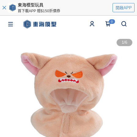
東海模型玩具
開啟APP
首下載APP 贈$150折價券
0
1
/
6