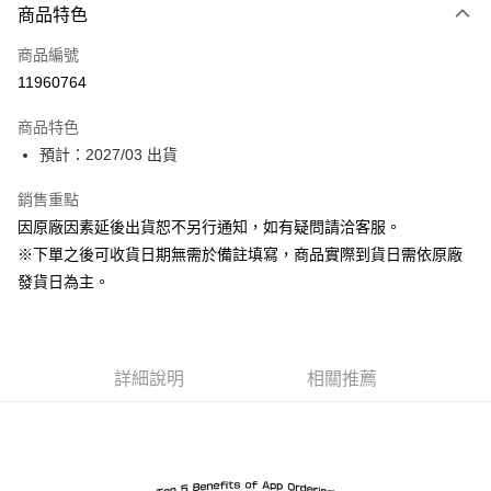
商品特色
信用卡一次付款
商品編號
超商取貨付款
11960764
Apple Pay
商品特色
ATM付款
預計：2027/03 出貨
銷售重點
運送方式
因原廠因素延後出貨恕不另行通知，如有疑問請洽客服。
預購-全家取貨付款(舊)
※下單之後可收貨日期無需於備註填寫，商品實際到貨日需依原廠
每筆NT$90，滿NT$3,000(含以上)免運費
發貨日為主。
預購-付款後全家取貨(舊)
每筆NT$90，滿NT$3,000(含以上)免運費
詳細說明
相關推薦
預購-7-11取貨付款(舊)
每筆NT$90，滿NT$3,000(含以上)免運費
預購-付款後7-11取貨(舊)
每筆NT$90，滿NT$3,000(含以上)免運費