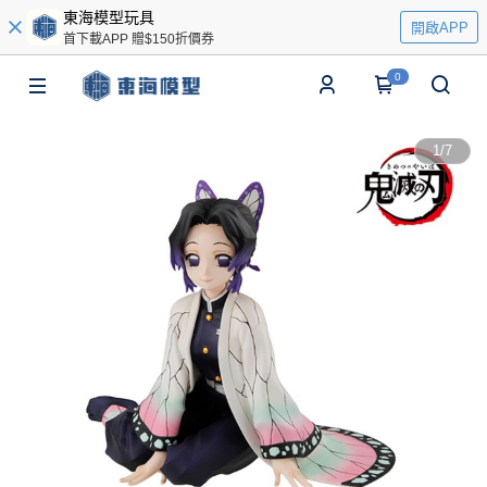
東海模型玩具
開啟APP
首下載APP 贈$150折價券
0
1
/
7