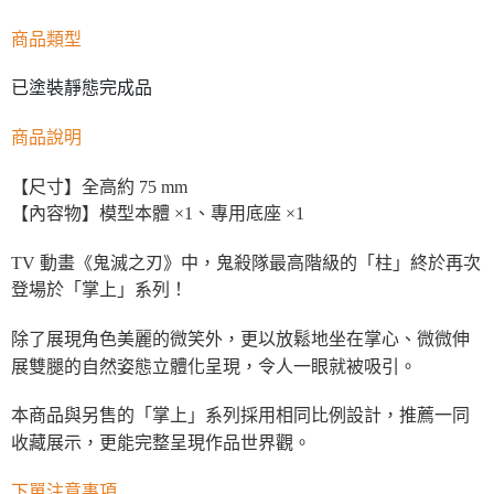
商品類型
已塗裝靜態完成品
商品說明
【尺寸】全高約 75 mm
【內容物】模型本體 ×1、專用底座 ×1
TV 動畫《鬼滅之刃》中，鬼殺隊最高階級的「柱」終於再次
登場於「掌上」系列！
除了展現角色美麗的微笑外，更以放鬆地坐在掌心、微微伸
展雙腿的自然姿態立體化呈現，令人一眼就被吸引。
本商品與另售的「掌上」系列採用相同比例設計，推薦一同
收藏展示，更能完整呈現作品世界觀。
下單注意事項