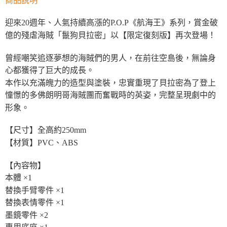
迎來20週年、人氣持續高漲的P.O.P《航海王》系列，賞金破
億的殘虐海賊「鬣狗貝拉密」以【限定復刻版】再次登場！
曾經嘲笑追逐夢想的海賊們的男人，在前往空島後，無論身
心都獲得了巨大的成長。
本作以充滿魄力的造型與塗裝，忠實重現了貝拉密為了登上
憧憬的多佛朗明哥海賊團而奮戰時的英姿，完整呈現劇中的
形象。
【尺寸】全高約250mm
【材質】PVC、ABS
【內容物】
本體 ×1
替換手臂零件 ×1
替換表情零件 ×1
墨鏡零件 ×2