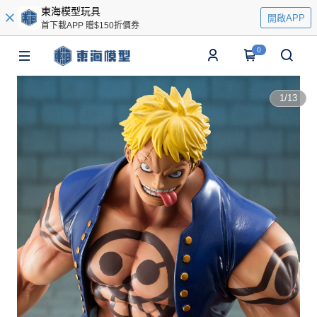
東海模型玩具
開啟APP
首下載APP 贈$150折價券
0
1
/
13