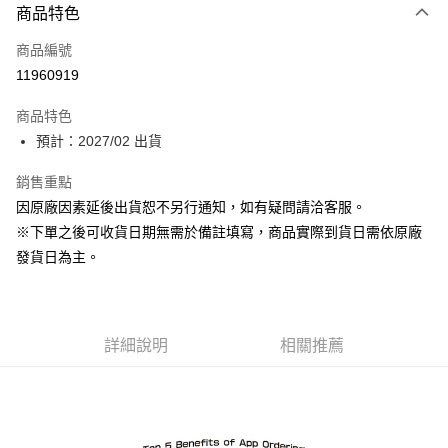
商品特色
信用卡一次付款
商品編號
Apple Pay
11960919
ATM付款
商品特色
預計：2027/02 出貨
運送方式
預購-宅配(舊)
銷售重點
因原廠因素延後出貨恕不另行通知，如有疑問請洽客服。
每筆NT$120，滿NT$3,000(含以上)免運費
※下單之後可收貨日期無需於備註填寫，商品實際到貨日需依原廠
預購-宅配(離島)(舊)
發貨日為主。
每筆NT$160，滿NT$3,000(含以上)免運費
東海門市自取，需自備購物袋取貨唷。
免運費
詳細說明
相關推薦