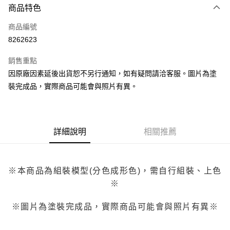
商品特色
Apple Pay
商品編號
Google Pay
8262623
全盈+PAY
銷售重點
大哥付你分期
因原廠因素延後出貨恕不另行通知，如有疑問請洽客服。圖片為塗
相關說明
裝完成品，實際商品可能會與照片有異。
【大哥付你分期使用說明】
ATM付款
1.本服務由台灣大哥大提供，台灣大哥大用戶可立即使用無須另外申請。
2.付款方式選擇「大哥付你分期」，訂單成立後會自動跳轉到大哥付的交易
流程，驗證手機門號後，選擇欲分期的期數、繳款截止日，確認付款後即完
運送方式
成交易。
詳細說明
相關推薦
3.實際核准額度、可分期數及費用金額請依後續交易確認頁面所載為準。
現貨-全家取貨付款
4.訂單成立30分鐘內，如未前往確認交易或遇審核未通過，訂單將自動取
每筆NT$90，滿NT$3,000(含以上)免運費
消。如遇「轉專審核」未通過狀況，表示未達大哥付你分期系統評分，恕無
法說明評估內容。
※本商品為組裝模型(分色成形色)，需自行組裝、上色
現貨-付款後全家取貨
【繳款方式說明】
1.分期款項不併入電信帳單，「大哥付你分期」於每月結算日後寄送繳費提
※
每筆NT$90，滿NT$3,000(含以上)免運費
醒簡訊。
2.透過簡訊連結打開帳單後，可選擇「超商條碼／台灣大直營門市／銀行轉
現貨-7-11取貨付款
※圖片為塗裝完成品，實際商品可能會與照片有異※
帳／街口支付／iPASS MONEY」等通路繳費。
每筆NT$90，滿NT$3,000(含以上)免運費
【注意事項】