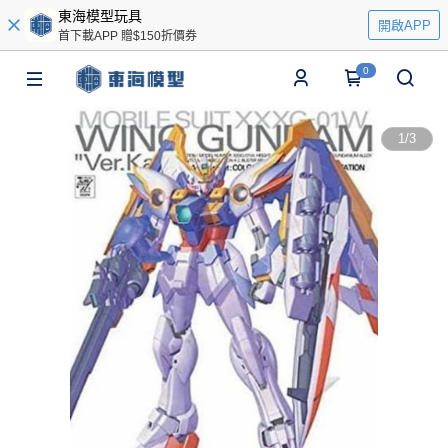
東海模型玩具
開啟APP
首下載APP 贈$150折價券
0
1
/
3