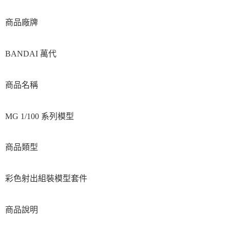
現貨-付款後7-11取貨
1.本服務係由「台灣大哥大股份有限公司」（以下簡稱本公司）所提供，讓
用戶於交易時，得透過本服務購買商品或服務，並由商店將買賣／分期付款
每筆NT$90，滿NT$3,000(含以上)免運費
商品廠牌
買賣價金債權讓與本公司後，依約使用本公司帳單繳交帳款。
2.基於同意付款使用「大哥付你分期」之契約關係目的，商店將以您的個人
現貨-宅配
資料（包含姓名、電話或地址）提供予台灣大哥大進項蒐集、處理及利用，
BANDAI 萬代
由本公司與您本人進行分期帳單所需資料之確認、核對及更正。
每筆NT$120，滿NT$3,000(含以上)免運費
3.完整用戶服務條款，請詳閱以下連結：
https://oppay.tw/userRule
現貨-宅配(離島)
商品名稱
每筆NT$160，滿NT$3,000(含以上)免運費
東海門市自取，需自備購物袋取貨唷。
MG 1/100 系列模型
免運費
商品類型
彩色射出組裝模型套件
商品說明