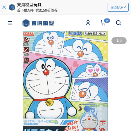
東海模型玩具
開啟APP
首下載APP 贈$150折價券
0
1
/
6