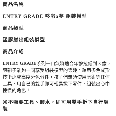
商品名稱
現貨-付款後7-11取貨
1.本服務係由「台灣大哥大股份有限公司」（以下簡稱本公司）所提供，讓
用戶於交易時，得透過本服務購買商品或服務，並由商店將買賣／分期付款
每筆NT$90，滿NT$3,000(含以上)免運費
買賣價金債權讓與本公司後，依約使用本公司帳單繳交帳款。
ENTRY GRADE 哆啦a夢 組裝模型
2.基於同意付款使用「大哥付你分期」之契約關係目的，商店將以您的個人
現貨-宅配
資料（包含姓名、電話或地址）提供予台灣大哥大進項蒐集、處理及利用，
由本公司與您本人進行分期帳單所需資料之確認、核對及更正。
商品類型
每筆NT$120，滿NT$3,000(含以上)免運費
3.完整用戶服務條款，請詳閱以下連結：
https://oppay.tw/userRule
現貨-宅配(離島)
塑膠射出組裝模型
每筆NT$160，滿NT$3,000(含以上)免運費
商品介紹
東海門市自取，需自備購物袋取貨唷。
免運費
ENTRY GRADE
系列一口氣將適合年齡拉低到 3 歲，
讓親子能夠一同享受組裝模型的樂趣。運用多色成形
技術達成高度分色分件，孩子們無須使用剪鉗等任何
工具，用自己的雙手即可輕易拔下零件，組裝出心中
憧憬的角色！
※不需要工具、膠水，即可用雙手拆下自行組
裝