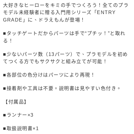
大好きなヒーローをキミの手でつくろう！全てのプラ
モデル未経験者に贈る入門用シリーズ「ENTRY
GRADE」に、ドラえもんが登場！
■タッチゲートだからパーツは手で“プチッ！”と取れ
る！
■少ないパーツ数（13パーツ）で、プラモデルを初め
てつくる方でもサクサクと組み立てが可能！
■各部位の色分けはパーツにより再現！
■接着剤や工具は不要。説明書は見やすい色付き。
【付属品】
■ランナー×3
■取扱説明書×1