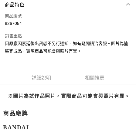
商品特色
Apple Pay
商品編號
Google Pay
8267054
全盈+PAY
銷售重點
大哥付你分期
因原廠因素延後出貨恕不另行通知，如有疑問請洽客服。圖片為塗
相關說明
裝完成品，實際商品可能會與照片有異。
【大哥付你分期使用說明】
ATM付款
1.本服務由台灣大哥大提供，台灣大哥大用戶可立即使用無須另外申請。
2.付款方式選擇「大哥付你分期」，訂單成立後會自動跳轉到大哥付的交易
流程，驗證手機門號後，選擇欲分期的期數、繳款截止日，確認付款後即完
運送方式
成交易。
詳細說明
相關推薦
3.實際核准額度、可分期數及費用金額請依後續交易確認頁面所載為準。
現貨-全家取貨付款
4.訂單成立30分鐘內，如未前往確認交易或遇審核未通過，訂單將自動取
每筆NT$90，滿NT$3,000(含以上)免運費
消。如遇「轉專審核」未通過狀況，表示未達大哥付你分期系統評分，恕無
※圖片為試作品照片，實際商品可能會與照片有異。
法說明評估內容。
現貨-付款後全家取貨
【繳款方式說明】
1.分期款項不併入電信帳單，「大哥付你分期」於每月結算日後寄送繳費提
每筆NT$90，滿NT$3,000(含以上)免運費
商品廠牌
醒簡訊。
2.透過簡訊連結打開帳單後，可選擇「超商條碼／台灣大直營門市／銀行轉
現貨-7-11取貨付款
帳／街口支付／iPASS MONEY」等通路繳費。
BANDAI
每筆NT$90，滿NT$3,000(含以上)免運費
【注意事項】