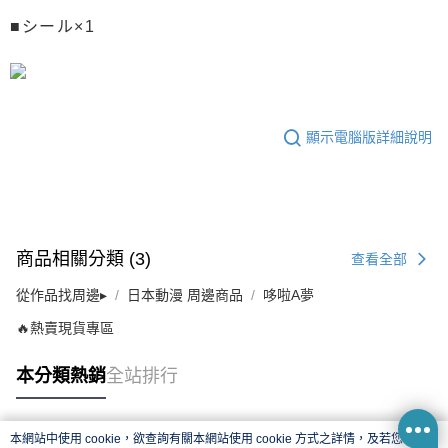
■シール×1
顯示電腦版詳細說明
商品相關分類 (3)
查看全部
從作品找周邊▸
日本動漫 周邊商品
哆啦A夢
🔥熱賣現貨專區
本分類熱銷
全站排行
本網站中使用 cookie，欲查詢有關本網站使用 cookie 方式之詳情，及若您不希