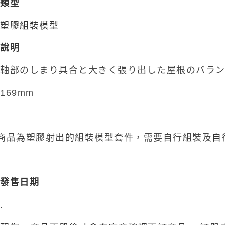
品類型
東海門市
出塑膠組裝模型
免運費
品說明
階軸部のしまり具合と大きく張り出した屋根のバラ
169mm
自
商品為塑膠射出的組裝模型套件，需要自行組裝及
品發售日期
.