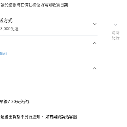
：請於結帳時在備註欄位填寫可收貨日期
送方式
3,000免運
清除
紀錄
次付款
IMI
付款
y
單後7-30天交貨).
分期
延後出貨恕不另行通知， 如有疑問請洽客服.
你分期使用說明】
由台灣大哥大提供，台灣大哥大用戶可立即使用無須另外申請。