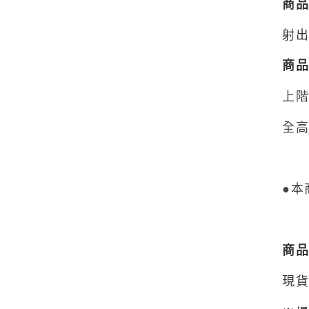
商
射
商
上
全高
●本
商
現貨