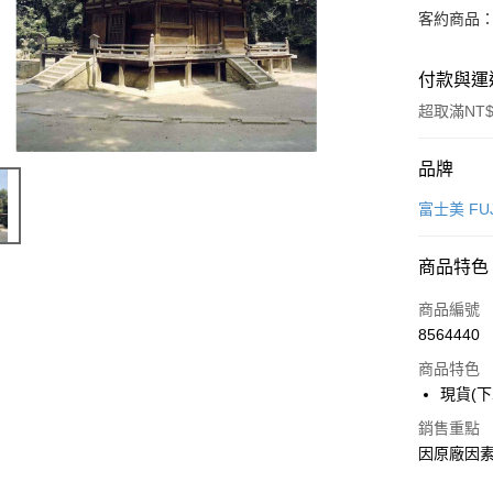
客約商品
付款與運
超取滿NT$
付款方式
品牌
信用卡一
富士美 FUJ
超商取貨
商品特色
Apple Pay
商品編號
Google Pa
8564440
商品特色
全盈+PAY
現貨(下
大哥付你
銷售重點
相關說明
因原廠因素
【大哥付
ATM付款
1.本服務