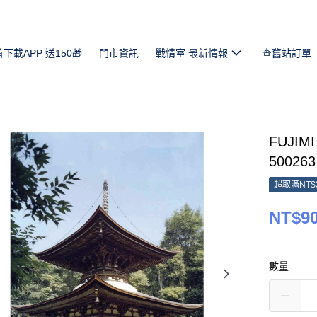
首下載APP 送150🎁
門市資訊
戰情室 最新情報
查舊站訂單
FUJIM
500263
超取滿NT$
NT$9
數量