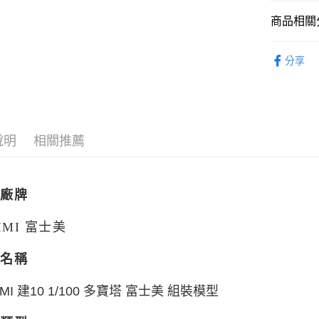
2.付款方
流程，驗
商品相關分
完成交易
運送方式
3.實際核
從系列找潮
4.訂單成
分享
現貨-全家
消。如遇
找玩具模型
每筆NT$9
無法說明
【繳款方
🔥熱賣現
現貨-付款
1.分期款
醒簡訊。
每筆NT$9
2.透過簡
說明
相關推薦
帳／街口支
現貨-7-1
【注意事
每筆NT$9
1.本服務
品廠牌
用戶於交
現貨-付款後
款買賣價
每筆NT$9
2.基於同
JIMI 富士美
資料（包
現貨-宅配
用，由本
品名稱
3.完整用
每筆NT$1
現貨-宅配(
1/100 多寶塔
富士美 組裝模型
IMI 建10
每筆NT$1