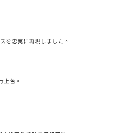
自取，需自備購物袋取貨唷。
ンスを忠実に再現しました。
行
上色。