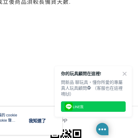
成立後商品須較長備貨天數.
你的玩具顧問在這裡!
問新品 聊玩具，懂你所愛的專屬
真人玩具顧問🕵️ （客服也在這裡
唷🙌）
LINE我
 cookie
kie 聲明
我知道了
官方APP