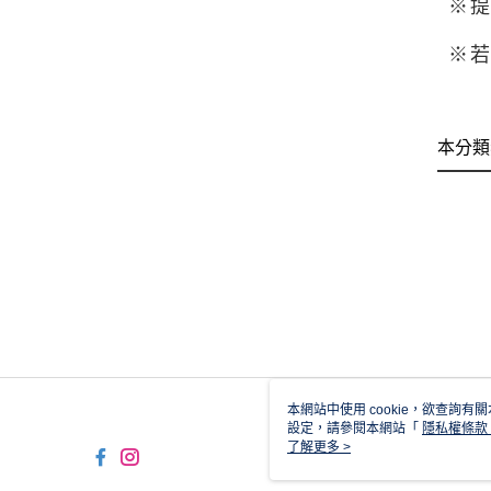
※提
※
本分類
本網站中使用 cookie，欲查詢有關
設定，請參閱本網站「
隱私權條款
使用 cookie。
了解更多 >