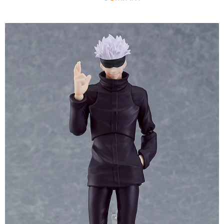
【注意事項】
預購-付款後7-11取貨(舊)
1.本服務係由「台灣大哥大股份有限公司」（以下簡稱本公司）所提供，讓
用戶於交易時，得透過本服務購買商品或服務，並由商店將買賣／分期付款
每筆NT$90，滿NT$3,000(含以上)免運費
買賣價金債權讓與本公司後，依約使用本公司帳單繳交帳款。
2.基於同意付款使用「大哥付你分期」之契約關係目的，商店將以您的個人
預購-宅配(舊)
資料（包含姓名、電話或地址）提供予台灣大哥大進項蒐集、處理及利用，
由本公司與您本人進行分期帳單所需資料之確認、核對及更正。
每筆NT$120，滿NT$3,000(含以上)免運費
3.完整用戶服務條款，請詳閱以下連結：
https://oppay.tw/userRule
預購-宅配(離島)(舊)
每筆NT$160，滿NT$3,000(含以上)免運費
東海門市自取，需自備購物袋取貨唷。
免運費