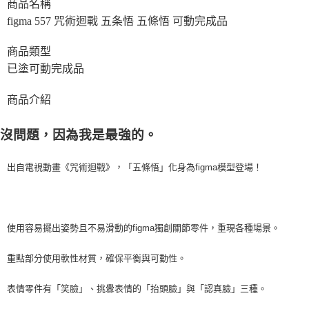
商品名稱
figma 557 咒術迴戰 五条悟 五條悟 可動完成品
商品類型
已塗可動完成品
商品介紹
沒問題，因為我是最強的。
出自電視動畫《咒術迴戰》，「五條悟」化身為figma模型登場！
使用容易擺出姿勢且不易滑動的figma獨創關節零件，重現各種場景。
重點部分使用軟性材質，確保平衡與可動性。
表情零件有「笑臉」、挑釁表情的「抬頭臉」與「認真臉」三種。