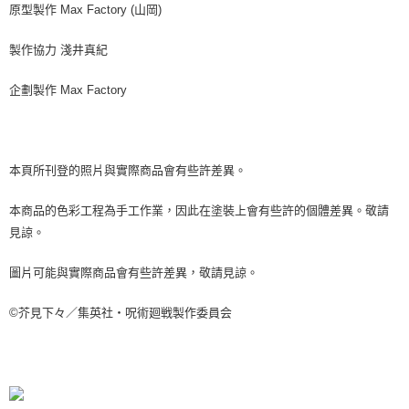
原型製作 Max Factory (山岡)
製作協力 淺井真紀
企劃製作 Max Factory
本頁所刊登的照片與實際商品會有些許差異。
本商品的色彩工程為手工作業，因此在塗裝上會有些許的個體差異。敬請
見諒。
圖片可能與實際商品會有些許差異，敬請見諒。
©芥見下々／集英社・呪術廻戦製作委員会