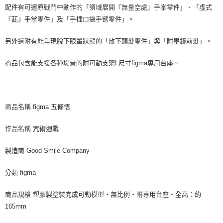
配件有可還原戰鬥中動作的「領域展開『無量空處』手掌零件」、「虛式
『茈』手掌零件」及「手插口袋手臂零件」。
另外還附有能重現脫下眼罩狀態的「放下頭髮零件」與「附墨鏡前髮」。
商品包含能支援各種場景的附可動支架L尺寸figma專用台座。
商品名稱 figma 五條悟
作品名稱 咒術迴戰
製造商 Good Smile Company
分類 figma
商品規格 塑膠製塗裝完成可動模型・無比例・附專用台座・全高：約
165mm