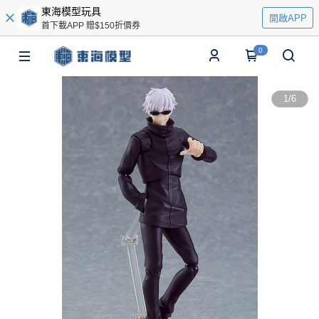
東海模型玩具
開啟APP
首下載APP 贈$150折價券
0
1
/
6