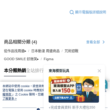
顯示電腦版詳細說明
商品相關分類 (4)
查看全部
從作品找周邊▸
日本動漫 周邊商品
咒術迴戰
GOOD SMILE 好微笑▸
Figma
東海模型玩具
本分類熱銷
全站排行
本網站中使用 cookie，欲查詢有關本網站使用 cookie 方式之詳情，及若您不希
熱門標籤
望在電腦上使用 cookie 時應如何變更電腦的 cookie 設定，請參閱本網站「
隱私
權條款
」之 Cookie 聲明。您繼續使用本網站即表示您同意本公司得按本網站使
用條款之 Cookie 聲明使用 cookie。
了解更多 >
+完成會員資料 新手大禮包350