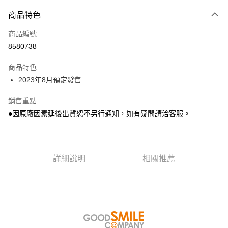
商品特色
Apple Pay
商品編號
Google Pay
8580738
全盈+PAY
商品特色
大哥付你分期
2023年8月預定發售
相關說明
【大哥付你分期使用說明】
銷售重點
ATM付款
1.本服務由台灣大哥大提供，台灣大哥大用戶可立即使用無須另外申請。
●因原廠因素延後出貨恕不另行通知，如有疑問請洽客服。
2.付款方式選擇「大哥付你分期」，訂單成立後會自動跳轉到大哥付的交易
流程，驗證手機門號後，選擇欲分期的期數、繳款截止日，確認付款後即完
運送方式
成交易。
3.實際核准額度、可分期數及費用金額請依後續交易確認頁面所載為準。
預購-全家取貨付款(舊)
4.訂單成立30分鐘內，如未前往確認交易或遇審核未通過，訂單將自動取
詳細說明
相關推薦
每筆NT$90，滿NT$3,000(含以上)免運費
消。如遇「轉專審核」未通過狀況，表示未達大哥付你分期系統評分，恕無
法說明評估內容。
預購-付款後全家取貨(舊)
【繳款方式說明】
1.分期款項不併入電信帳單，「大哥付你分期」於每月結算日後寄送繳費提
每筆NT$90，滿NT$3,000(含以上)免運費
醒簡訊。
2.透過簡訊連結打開帳單後，可選擇「超商條碼／台灣大直營門市／銀行轉
預購-7-11取貨付款(舊)
帳／街口支付／iPASS MONEY」等通路繳費。
每筆NT$90，滿NT$3,000(含以上)免運費