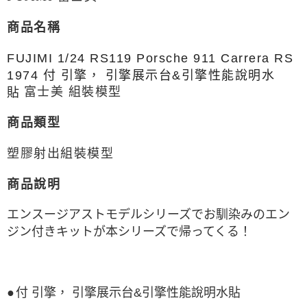
每筆NT$90，滿NT$3,000(含以上)免運費
【注意事項】
商品名稱
現貨-付款後7-11取貨
1.本服務係由「台灣大哥大股份有限公司」（以下簡稱本公司）所提供，讓
用戶於交易時，得透過本服務購買商品或服務，並由商店將買賣／分期付款
每筆NT$90，滿NT$3,000(含以上)免運費
買賣價金債權讓與本公司後，依約使用本公司帳單繳交帳款。
FUJIMI 1/24 RS119
Porsche 911 Carrera RS
2.基於同意付款使用「大哥付你分期」之契約關係目的，商店將以您的個人
現貨-宅配
1974 付 引擎， 引擎展示台&引擎性能說明水
資料（包含姓名、電話或地址）提供予台灣大哥大進項蒐集、處理及利用，
由本公司與您本人進行分期帳單所需資料之確認、核對及更正。
富士美 組裝模型
每筆NT$120，滿NT$3,000(含以上)免運費
貼
3.完整用戶服務條款，請詳閱以下連結：
https://oppay.tw/userRule
現貨-宅配(離島)
商品類型
每筆NT$160，滿NT$3,000(含以上)免運費
塑膠射出組裝模型
東海門市自取，需自備購物袋取貨唷。
免運費
商品說明
エンスージアストモデルシリーズでお馴染みのエン
ジン付きキットが本シリーズで帰ってくる！
●
付 引擎， 引擎展示台&引擎性能說明水貼