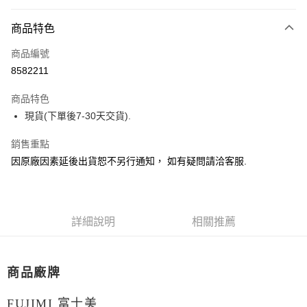
超商取貨付款
商品特色
Apple Pay
商品編號
Google Pay
8582211
全盈+PAY
商品特色
大哥付你分期
現貨(下單後7-30天交貨).
相關說明
【大哥付你分期使用說明】
銷售重點
ATM付款
1.本服務由台灣大哥大提供，台灣大哥大用戶可立即使用無須另外申請。
因原廠因素延後出貨恕不另行通知， 如有疑問請洽客服.
2.付款方式選擇「大哥付你分期」，訂單成立後會自動跳轉到大哥付的交易
流程，驗證手機門號後，選擇欲分期的期數、繳款截止日，確認付款後即完
運送方式
成交易。
3.實際核准額度、可分期數及費用金額請依後續交易確認頁面所載為準。
現貨-全家取貨付款
4.訂單成立30分鐘內，如未前往確認交易或遇審核未通過，訂單將自動取
詳細說明
相關推薦
每筆NT$90，滿NT$3,000(含以上)免運費
消。如遇「轉專審核」未通過狀況，表示未達大哥付你分期系統評分，恕無
法說明評估內容。
現貨-付款後全家取貨
【繳款方式說明】
1.分期款項不併入電信帳單，「大哥付你分期」於每月結算日後寄送繳費提
每筆NT$90，滿NT$3,000(含以上)免運費
商品廠牌
醒簡訊。
2.透過簡訊連結打開帳單後，可選擇「超商條碼／台灣大直營門市／銀行轉
現貨-7-11取貨付款
帳／街口支付／iPASS MONEY」等通路繳費。
FUJIMI 富士美