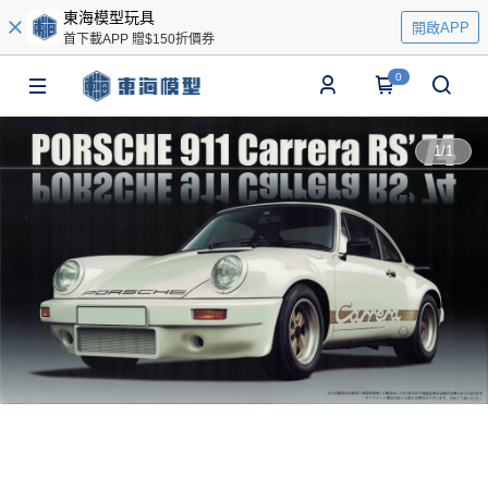
東海模型玩具
開啟APP
首下載APP 贈$150折價券
0
1
/
1