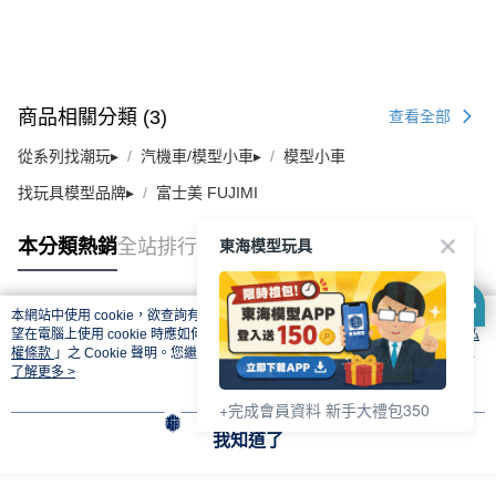
商品相關分類 (3)
查看全部
從系列找潮玩▸
汽機車/模型小車▸
模型小車
找玩具模型品牌▸
富士美 FUJIMI
東海模型玩具
本分類熱銷
全站排行
本網站中使用 cookie，欲查詢有關本網站使用 cookie 方式之詳情，及若您不希
熱門標籤
望在電腦上使用 cookie 時應如何變更電腦的 cookie 設定，請參閱本網站「
隱私
權條款
」之 Cookie 聲明。您繼續使用本網站即表示您同意本公司得按本網站使
用條款之 Cookie 聲明使用 cookie。
了解更多 >
+完成會員資料 新手大禮包350
我知道了