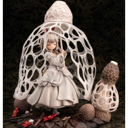
買賣價金債權讓與本公司後，依約使用本公司帳單繳交帳款。
2.基於同意付款使用「大哥付你分期」之契約關係目的，商店將以您的個人
資料（包含姓名、電話或地址）提供予台灣大哥大進項蒐集、處理及利用，
由本公司與您本人進行分期帳單所需資料之確認、核對及更正。
3.完整用戶服務條款，請詳閱以下連結：
https://oppay.tw/userRule