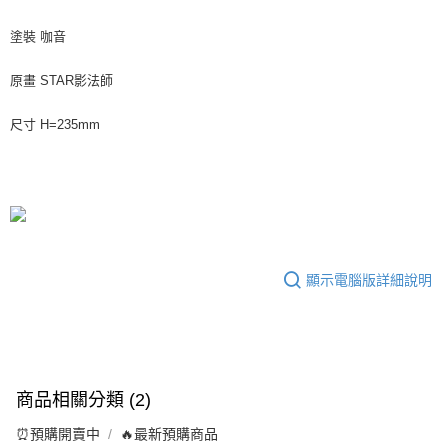
塗裝 咖音
原畫 STAR影法師
尺寸 H=235mm
顯示電腦版詳細說明
商品相關分類 (2)
⏰預購開賣中
🔥最新預購商品