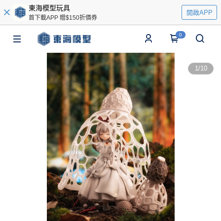
東海模型玩具
開啟APP
首下載APP 贈$150折價券
0
1
/
10