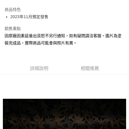
Google Pay
商品特色
全盈+PAY
2023年11月預定發售
大哥付你分期
銷售重點
相關說明
因原廠因素延後出貨恕不另行通知，如有疑問請洽客服。圖片為塗
【大哥付你分期使用說明】
裝完成品，實際商品可能會與照片有異。
ATM付款
1.本服務由台灣大哥大提供，台灣大哥大用戶可立即使用無須另外申請。
2.付款方式選擇「大哥付你分期」，訂單成立後會自動跳轉到大哥付的交易
流程，驗證手機門號後，選擇欲分期的期數、繳款截止日，確認付款後即完
運送方式
成交易。
3.實際核准額度、可分期數及費用金額請依後續交易確認頁面所載為準。
預購-宅配(舊)
詳細說明
相關推薦
4.訂單成立30分鐘內，如未前往確認交易或遇審核未通過，訂單將自動取
每筆NT$120，滿NT$3,000(含以上)免運費
消。如遇「轉專審核」未通過狀況，表示未達大哥付你分期系統評分，恕無
法說明評估內容。
預購-宅配(離島)(舊)
【繳款方式說明】
1.分期款項不併入電信帳單，「大哥付你分期」於每月結算日後寄送繳費提
每筆NT$160，滿NT$3,000(含以上)免運費
醒簡訊。
2.透過簡訊連結打開帳單後，可選擇「超商條碼／台灣大直營門市／銀行轉
東海門市自取，需自備購物袋取貨唷。
帳／街口支付／iPASS MONEY」等通路繳費。
免運費
【注意事項】
1.本服務係由「台灣大哥大股份有限公司」（以下簡稱本公司）所提供，讓
用戶於交易時，得透過本服務購買商品或服務，並由商店將買賣／分期付款