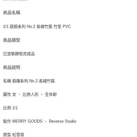
商品名稱
1/1 菇娘系列 No.2 長裙竹蓀 竹笙 PVC
商品類型
已塗裝靜態完成品
商品說明
名稱 菇孃系列·No.2·長裙竹蓀
屬性 女 、 比例人形 、 全年齡
比例 1/1
製作 MERRY GOODS 、 Reverse Studio
原型 松雪草