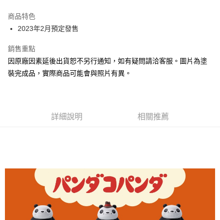
Apple Pay
商品特色
Google Pay
2023年2月預定發售
全盈+PAY
銷售重點
因原廠因素延後出貨恕不另行通知，如有疑問請洽客服。圖片為塗
大哥付你分期
裝完成品，實際商品可能會與照片有異。
相關說明
【大哥付你分期使用說明】
ATM付款
1.本服務由台灣大哥大提供，台灣大哥大用戶可立即使用無須另外申請。
2.付款方式選擇「大哥付你分期」，訂單成立後會自動跳轉到大哥付的交易
流程，驗證手機門號後，選擇欲分期的期數、繳款截止日，確認付款後即完
詳細說明
相關推薦
運送方式
成交易。
3.實際核准額度、可分期數及費用金額請依後續交易確認頁面所載為準。
預購-全家取貨付款(舊)
4.訂單成立30分鐘內，如未前往確認交易或遇審核未通過，訂單將自動取
每筆NT$90，滿NT$3,000(含以上)免運費
消。如遇「轉專審核」未通過狀況，表示未達大哥付你分期系統評分，恕無
法說明評估內容。
預購-付款後全家取貨(舊)
【繳款方式說明】
1.分期款項不併入電信帳單，「大哥付你分期」於每月結算日後寄送繳費提
每筆NT$90，滿NT$3,000(含以上)免運費
醒簡訊。
2.透過簡訊連結打開帳單後，可選擇「超商條碼／台灣大直營門市／銀行轉
預購-7-11取貨付款(舊)
帳／街口支付／iPASS MONEY」等通路繳費。
每筆NT$90，滿NT$3,000(含以上)免運費
【注意事項】