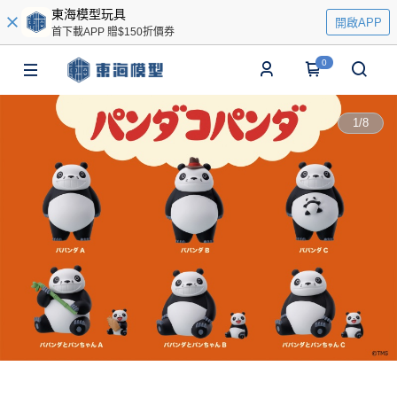
東海模型玩具
開啟APP
首下載APP 贈$150折價券
0
1
/
8