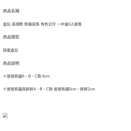
商品名稱
盒玩 高畑勲 熊貓家族 角色公仔 一中盒6入販售
商品類型
扭蛋盒玩
商品說明
※爸爸熊貓A、B、C款:6cm
※爸爸熊貓與胖胖A、B、C款:爸爸熊貓5cm，胖胖2cm