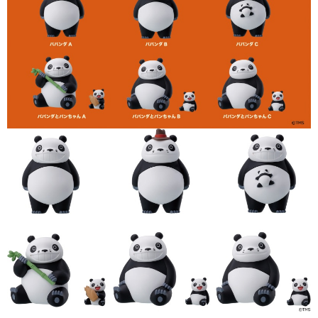
預購-付款後7-11取貨(舊)
1.本服務係由「台灣大哥大股份有限公司」（以下簡稱本公司）所提供，讓
用戶於交易時，得透過本服務購買商品或服務，並由商店將買賣／分期付款
每筆NT$90，滿NT$3,000(含以上)免運費
買賣價金債權讓與本公司後，依約使用本公司帳單繳交帳款。
2.基於同意付款使用「大哥付你分期」之契約關係目的，商店將以您的個人
預購-宅配(舊)
資料（包含姓名、電話或地址）提供予台灣大哥大進項蒐集、處理及利用，
由本公司與您本人進行分期帳單所需資料之確認、核對及更正。
每筆NT$120，滿NT$3,000(含以上)免運費
3.完整用戶服務條款，請詳閱以下連結：
https://oppay.tw/userRule
預購-宅配(離島)(舊)
每筆NT$160，滿NT$3,000(含以上)免運費
東海門市自取，需自備購物袋取貨唷。
免運費