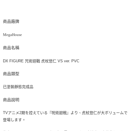
商品廠牌
MegaHouse
商品名稱
DX FIGURE 咒術迴戰 虎杖悠仁 VS ver. PVC
商品類型
已塗裝靜態完成品
商品說明
TVアニメ2期を控えている『呪術廻戦』より、虎杖悠仁が大ボリュームで
登場します。