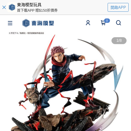
東海模型玩具
開啟APP
首下載APP 贈$150折價券
0
1
/
8