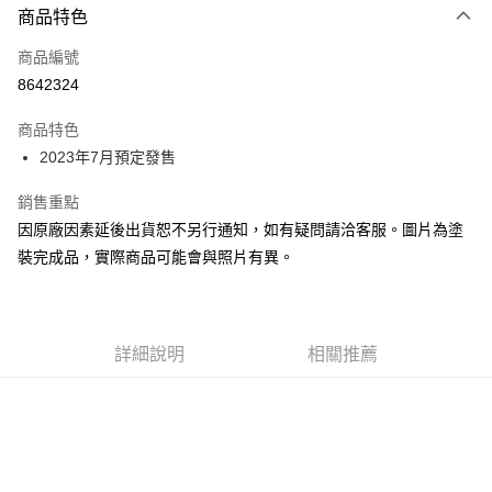
商品特色
Google Pay
商品編號
全盈+PAY
8642324
大哥付你分期
相關說明
商品特色
【大哥付你分期使用說明】
2023年7月預定發售
ATM付款
1.本服務由台灣大哥大提供，台灣大哥大用戶可立即使用無須另外申請。
2.付款方式選擇「大哥付你分期」，訂單成立後會自動跳轉到大哥付的交易
銷售重點
流程，驗證手機門號後，選擇欲分期的期數、繳款截止日，確認付款後即完
運送方式
因原廠因素延後出貨恕不另行通知，如有疑問請洽客服。圖片為塗
成交易。
3.實際核准額度、可分期數及費用金額請依後續交易確認頁面所載為準。
預購-宅配(舊)
裝完成品，實際商品可能會與照片有異。
4.訂單成立30分鐘內，如未前往確認交易或遇審核未通過，訂單將自動取
每筆NT$120，滿NT$3,000(含以上)免運費
消。如遇「轉專審核」未通過狀況，表示未達大哥付你分期系統評分，恕無
法說明評估內容。
預購-宅配(離島)(舊)
【繳款方式說明】
1.分期款項不併入電信帳單，「大哥付你分期」於每月結算日後寄送繳費提
詳細說明
相關推薦
每筆NT$160，滿NT$3,000(含以上)免運費
醒簡訊。
2.透過簡訊連結打開帳單後，可選擇「超商條碼／台灣大直營門市／銀行轉
東海門市自取，需自備購物袋取貨唷。
帳／街口支付／iPASS MONEY」等通路繳費。
免運費
【注意事項】
1.本服務係由「台灣大哥大股份有限公司」（以下簡稱本公司）所提供，讓
用戶於交易時，得透過本服務購買商品或服務，並由商店將買賣／分期付款