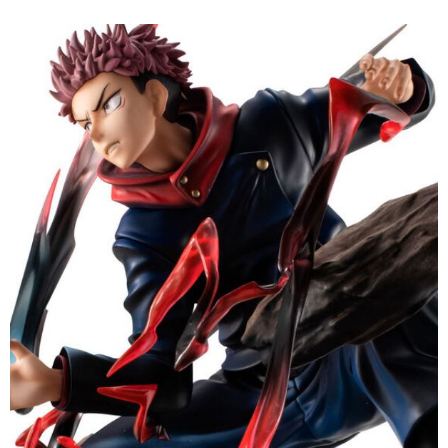
買賣價金債權讓與本公司後，依約使用本公司帳單繳交帳款。
2.基於同意付款使用「大哥付你分期」之契約關係目的，商店將以您的個人
資料（包含姓名、電話或地址）提供予台灣大哥大進項蒐集、處理及利用，
由本公司與您本人進行分期帳單所需資料之確認、核對及更正。
3.完整用戶服務條款，請詳閱以下連結：
https://oppay.tw/userRule