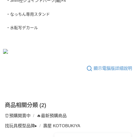
・3mm径ジョイントパーツ(軸)×4
・なっちん専用スタンド
・水転写デカール
顯示電腦版詳細說明
商品相關分類 (2)
⏰預購開賣中
🔥最新預購商品
找玩具模型品牌▸
壽屋 KOTOBUKIYA