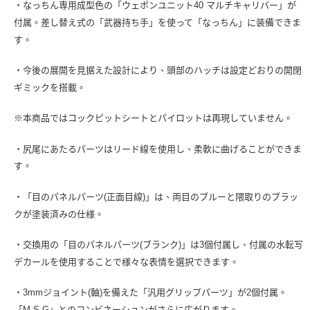
・なっちん専用成型色の「ウェポンユニット40 マルチキャリバー」が
付属。差し替え式の「武器持ち手」を使って「なっちん」に装備できま
す。
・今後の展開を見据えた設計により、頭部のハッチは設定どおりの開閉
ギミックを搭載。
※本商品ではコックピットシートとパイロットは再現していません。
・尻尾にあたるパーツはリード線を使用し、柔軟に曲げることができま
す。
・「目のパネルパーツ(正面目線)」は、両目のブルーと隈取りのブラッ
クが塗装済みの仕様。
・交換用の「目のパネルパーツ(ブランク)」は3個付属し、付属の水転写
デカールを使用することで様々な表情を選択できます。
・3mmジョイント(軸)を備えた「汎用グリップパーツ」が2個付属。
「M.S.G」とのコンビネーションがさらに広がります。