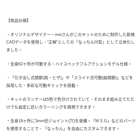
【商品仕様】
・オリジナルデザイナー・moiさんがこのキットのために制作した新規
CADデータを使用し、“正解”としての「なっちんIII型」として立体化し
ました。
・全身62ヶ所が可動する、ハイスペックフルアクションモデル仕様。
・「引き出し式関節(肩・ヒザ)」や「スライド式可動(股関節)」などを
採用した、多彩な可動ギミックを搭載。
・キットのランナーは5色で色分けされていて、そのまま組み立てただ
けでも設定に近いカラーリングを再現できます。
・全身18ヶ所に3mm径ジョイント(穴)を装備。「M.S.G」などのパーツ
を使用することで、「なっちん」を自由にカスタムできます。