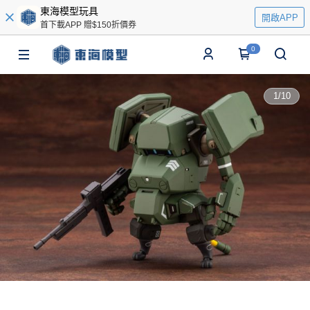
東海模型玩具
開啟APP
首下載APP 贈$150折價券
0
1
/
10