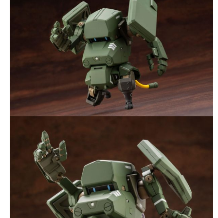
預購-付款後7-11取貨(舊)
1.本服務係由「台灣大哥大股份有限公司」（以下簡稱本公司）所提供，讓
用戶於交易時，得透過本服務購買商品或服務，並由商店將買賣／分期付款
每筆NT$90，滿NT$3,000(含以上)免運費
買賣價金債權讓與本公司後，依約使用本公司帳單繳交帳款。
2.基於同意付款使用「大哥付你分期」之契約關係目的，商店將以您的個人
預購-宅配(舊)
資料（包含姓名、電話或地址）提供予台灣大哥大進項蒐集、處理及利用，
由本公司與您本人進行分期帳單所需資料之確認、核對及更正。
每筆NT$120，滿NT$3,000(含以上)免運費
3.完整用戶服務條款，請詳閱以下連結：
https://oppay.tw/userRule
預購-宅配(離島)(舊)
每筆NT$160，滿NT$3,000(含以上)免運費
東海門市自取，需自備購物袋取貨唷。
免運費