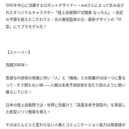
SNSを中心に活躍するロボットデザイナー・moiさんによって生み出さ
れたオリジナルキャラクター「陸上自衛隊07式戦車 なっちん」。当初
の予算を超えたこだわりと、氏の徹底監修の元、最新デザインの「III
型」にてプラモデル化！
【ストーリー】
西暦2090年。
急速なAI技術の発展に伴い『人』と『機械』との距離がほぼ一つに重な
って、そう間もない頃――人類は未来予測技術を当たり前のように使い
暮らしていた。
日本の陸上自衛隊では、世界に先駆けて『高度未来予測型AI』を実装し
た新型ジリツ戦車を導入。
そのほとんど人と変わらない人格とコミュニケーション能力は隊員達か