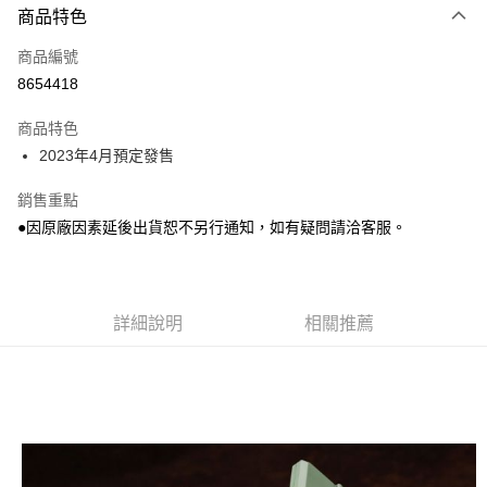
商品特色
Apple Pay
商品編號
Google Pay
8654418
全盈+PAY
商品特色
大哥付你分期
2023年4月預定發售
相關說明
【大哥付你分期使用說明】
銷售重點
ATM付款
1.本服務由台灣大哥大提供，台灣大哥大用戶可立即使用無須另外申請。
●因原廠因素延後出貨恕不另行通知，如有疑問請洽客服。
2.付款方式選擇「大哥付你分期」，訂單成立後會自動跳轉到大哥付的交易
流程，驗證手機門號後，選擇欲分期的期數、繳款截止日，確認付款後即完
運送方式
成交易。
3.實際核准額度、可分期數及費用金額請依後續交易確認頁面所載為準。
預購-全家取貨付款(舊)
4.訂單成立30分鐘內，如未前往確認交易或遇審核未通過，訂單將自動取
詳細說明
相關推薦
每筆NT$90，滿NT$3,000(含以上)免運費
消。如遇「轉專審核」未通過狀況，表示未達大哥付你分期系統評分，恕無
法說明評估內容。
預購-付款後全家取貨(舊)
【繳款方式說明】
1.分期款項不併入電信帳單，「大哥付你分期」於每月結算日後寄送繳費提
每筆NT$90，滿NT$3,000(含以上)免運費
醒簡訊。
2.透過簡訊連結打開帳單後，可選擇「超商條碼／台灣大直營門市／銀行轉
預購-7-11取貨付款(舊)
帳／街口支付／iPASS MONEY」等通路繳費。
每筆NT$90，滿NT$3,000(含以上)免運費
【注意事項】