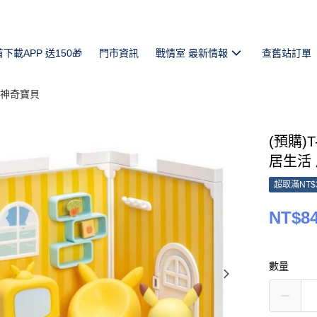
首下載APP 送150🎁
門市資訊
戰情室 最新情報
查舊站訂單
 神奇寶貝
(預購)
居生活 皮
超取滿NT$
NT$8
數量