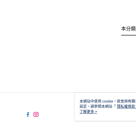
本分類
本網站中使用 cookie，欲查詢有關
設定，請參閱本網站「
隱私權條款
使用 cookie。
了解更多 >