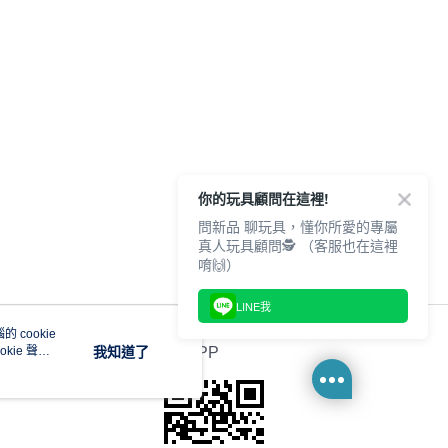
你的玩具顧問在這裡!
問新品 聊玩具，懂你所愛的專屬
真人玩具顧問🕵️ （客服也在這裡
唷🙌）
LINE我
 cookie
kie 聲明
我知道了
官方APP