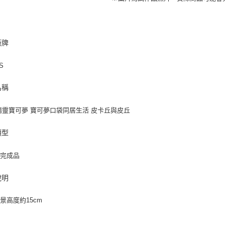
廠牌
TS
名稱
精靈寶可夢 寶可夢口袋同居生活 皮卡丘與皮丘
類型
裝完成品
說明
景高度約15cm