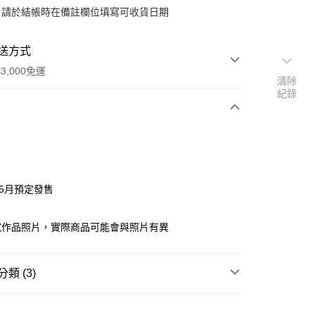
：請於結帳時在備註欄位填寫可收貨日期
送方式
3,000免運
清除
紀錄
次付款
付款
年5月預定發售
y
試作品照片，實際商品可能會與照片有異
分期
類 (3)
你分期使用說明】
邊▸
日本動漫 周邊商品
精靈寶可夢 神奇寶貝
由台灣大哥大提供，台灣大哥大用戶可立即使用無須另外申請。