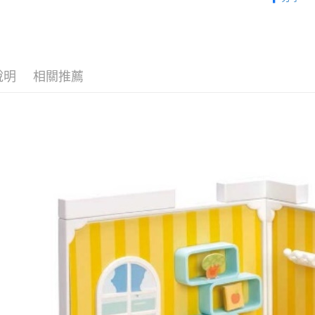
2.付款方
⏰預購開
流程，驗
完成交易
找玩具模型
運送方式
3.實際核
4.訂單成
預購-全家
消。如遇
說明
相關推薦
每筆NT$9
無法說明
【繳款方
預購-付款
1.分期款
醒簡訊。
每筆NT$9
2.透過簡
帳／街口支
預購-7-1
【注意事
每筆NT$9
1.本服務
用戶於交
預購-付款後
款買賣價
每筆NT$9
2.基於同
資料（包
預購-宅配(
用，由本
3.完整用
每筆NT$1
預購-宅配(
每筆NT$1