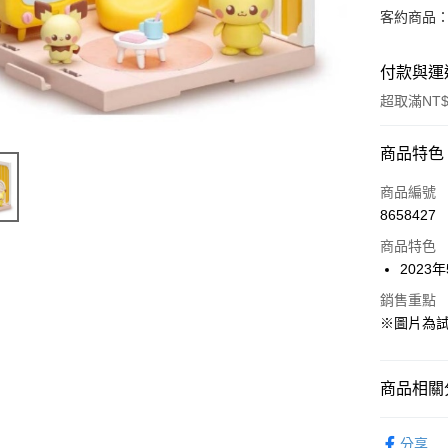
客約商品
付款與運
超取滿NT$
付款方式
商品特色
信用卡一
商品編號
8658427
超商取貨
商品特色
Apple Pay
2023
Google Pa
銷售重點
※圖片為
全盈+PAY
大哥付你
商品相關分
相關說明
【大哥付
從作品找周
ATM付款
1.本服務
分享