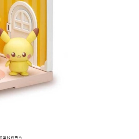
自取，需自備購物袋取貨唷。
與照片有異※