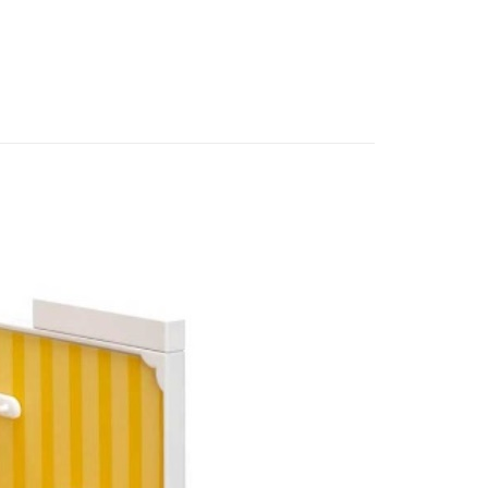
式選擇「大哥付你分期」，訂單成立後會自動跳轉到大哥付的交易
賣中
🔥最新預購商品
證手機門號後，選擇欲分期的期數、繳款截止日，確認付款後即
。
品牌▸
TAKARA TOMY
准額度、可分期數及費用金額請依後續交易確認頁面所載為準。
立30分鐘內，如未前往確認交易或遇審核未通過，訂單將自動取
取貨付款(舊)
「轉專審核」未通過狀況，表示未達大哥付你分期系統評分，恕
0，滿NT$3,000(含以上)免運費
評估內容。
式說明】
後全家取貨(舊)
項不併入電信帳單，「大哥付你分期」於每月結算日後寄送繳費提
0，滿NT$3,000(含以上)免運費
訊連結打開帳單後，可選擇「超商條碼／台灣大直營門市／銀行轉
付／iPASS MONEY」等通路繳費。
1取貨付款(舊)
項】
0，滿NT$3,000(含以上)免運費
係由「台灣大哥大股份有限公司」（以下簡稱本公司）所提供，讓
易時，得透過本服務購買商品或服務，並由商店將買賣／分期付
7-11取貨(舊)
金債權讓與本公司後，依約使用本公司帳單繳交帳款。
0，滿NT$3,000(含以上)免運費
意付款使用「大哥付你分期」之契約關係目的，商店將以您的個人
含姓名、電話或地址）提供予台灣大哥大進項蒐集、處理及利
舊)
公司與您本人進行分期帳單所需資料之確認、核對及更正。
戶服務條款，請詳閱以下連結：
https://oppay.tw/userRule
20，滿NT$3,000(含以上)免運費
離島)(舊)
60，滿NT$3,000(含以上)免運費