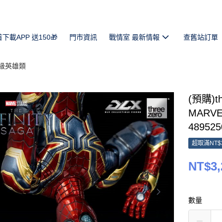
首下載APP 送150🎁
門市資訊
戰情室 最新情報
查舊站訂單
超級英雄類
(預購)th
MARV
489525
超取滿NT$
NT$3,
數量