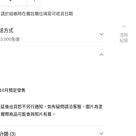
：請於結帳時在備註欄位填寫可收貨日期
送方式
清除
3,000免運
紀錄
次付款
y
年10月預定發售
素延後出貨恕不另行通知，如有疑問請洽客服。圖片為塗
分期
，實際商品可能會與照片有異。
你分期使用說明】
由台灣大哥大提供，台灣大哥大用戶可立即使用無須另外申請。
類 (3)
式選擇「大哥付你分期」，訂單成立後會自動跳轉到大哥付的交易