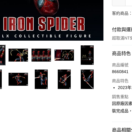
客約商品
付款與運
超取滿NT$
付款方式
商品特色
信用卡一
商品編號
8660841
Apple Pay
商品特色
Google Pa
2023
全盈+PAY
銷售重點
因原廠因
大哥付你
裝完成品
相關說明
【大哥付
ATM付款
1.本服務
商品相關分
2.付款方