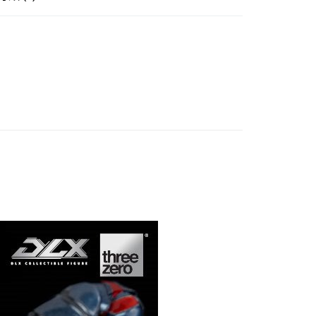
證手機門號後，選擇欲分期的期數、繳款截止日，確認付款後即
邊▸
歐美動漫 周邊商品
漫威/DC 超級英雄類
。
准額度、可分期數及費用金額請依後續交易確認頁面所載為準。
賣中
🔥最新預購商品
立30分鐘內，如未前往確認交易或遇審核未通過，訂單將自動取
後全家取貨(舊)
「轉專審核」未通過狀況，表示未達大哥付你分期系統評分，恕
品牌▸
threezero
0，滿NT$3,000(含以上)免運費
評估內容。
式說明】
7-11取貨(舊)
項不併入電信帳單，「大哥付你分期」於每月結算日後寄送繳費提
0，滿NT$3,000(含以上)免運費
訊連結打開帳單後，可選擇「超商條碼／台灣大直營門市／銀行轉
付／iPASS MONEY」等通路繳費。
舊)
項】
20，滿NT$3,000(含以上)免運費
係由「台灣大哥大股份有限公司」（以下簡稱本公司）所提供，讓
易時，得透過本服務購買商品或服務，並由商店將買賣／分期付
離島)(舊)
金債權讓與本公司後，依約使用本公司帳單繳交帳款。
60，滿NT$3,000(含以上)免運費
意付款使用「大哥付你分期」之契約關係目的，商店將以您的個人
含姓名、電話或地址）提供予台灣大哥大進項蒐集、處理及利
自取，需自備購物袋取貨唷。
公司與您本人進行分期帳單所需資料之確認、核對及更正。
戶服務條款，請詳閱以下連結：
https://oppay.tw/userRule