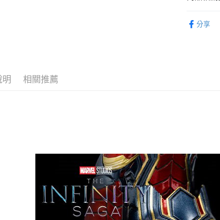
流程，驗
從作品找周
完成交易
運送方式
分享
3.實際核
⏰預購開
4.訂單成
預購-付款
消。如遇
找玩具模型
每筆NT$9
無法說明
【繳款方
預購-付款後
1.分期款
醒簡訊。
說明
相關推薦
每筆NT$9
2.透過簡
帳／街口支
預購-宅配(
【注意事
每筆NT$1
1.本服務
用戶於交
預購-宅配(
款買賣價
每筆NT$1
2.基於同
資料（包
東海門市
用，由本
3.完整用
免運費