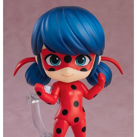
預購-付款後7-11取貨(舊)
1.本服務係由「台灣大哥大股份有限公司」（以下簡稱本公司）所提供，讓
用戶於交易時，得透過本服務購買商品或服務，並由商店將買賣／分期付款
每筆NT$90，滿NT$3,000(含以上)免運費
買賣價金債權讓與本公司後，依約使用本公司帳單繳交帳款。
2.基於同意付款使用「大哥付你分期」之契約關係目的，商店將以您的個人
預購-宅配(舊)
資料（包含姓名、電話或地址）提供予台灣大哥大進項蒐集、處理及利用，
由本公司與您本人進行分期帳單所需資料之確認、核對及更正。
每筆NT$120，滿NT$3,000(含以上)免運費
3.完整用戶服務條款，請詳閱以下連結：
https://oppay.tw/userRule
預購-宅配(離島)(舊)
每筆NT$160，滿NT$3,000(含以上)免運費
東海門市自取，需自備購物袋取貨唷。
免運費