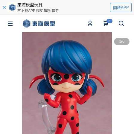
東海模型玩具
開啟APP
首下載APP 贈$150折價券
0
1
/
6