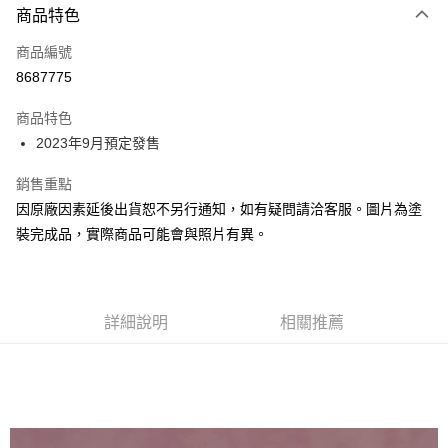
商品特色
Apple Pay
商品編號
Google Pay
8687775
全盈+PAY
商品特色
大哥付你分期
2023年9月預定發售
相關說明
【大哥付你分期使用說明】
銷售重點
ATM付款
1.本服務由台灣大哥大提供，台灣大哥大用戶可立即使用無須另外申請。
因原廠因素延後出貨恕不另行通知，如有疑問請洽客服。圖片為塗
2.付款方式選擇「大哥付你分期」，訂單成立後會自動跳轉到大哥付的交易
流程，驗證手機門號後，選擇欲分期的期數、繳款截止日，確認付款後即完
裝完成品，實際商品可能會與照片有異。
運送方式
成交易。
3.實際核准額度、可分期數及費用金額請依後續交易確認頁面所載為準。
預購-全家取貨付款(舊)
4.訂單成立30分鐘內，如未前往確認交易或遇審核未通過，訂單將自動取
每筆NT$90，滿NT$3,000(含以上)免運費
消。如遇「轉專審核」未通過狀況，表示未達大哥付你分期系統評分，恕無
法說明評估內容。
詳細說明
相關推薦
預購-付款後全家取貨(舊)
【繳款方式說明】
1.分期款項不併入電信帳單，「大哥付你分期」於每月結算日後寄送繳費提
每筆NT$90，滿NT$3,000(含以上)免運費
醒簡訊。
2.透過簡訊連結打開帳單後，可選擇「超商條碼／台灣大直營門市／銀行轉
預購-7-11取貨付款(舊)
帳／街口支付／iPASS MONEY」等通路繳費。
每筆NT$90，滿NT$3,000(含以上)免運費
【注意事項】