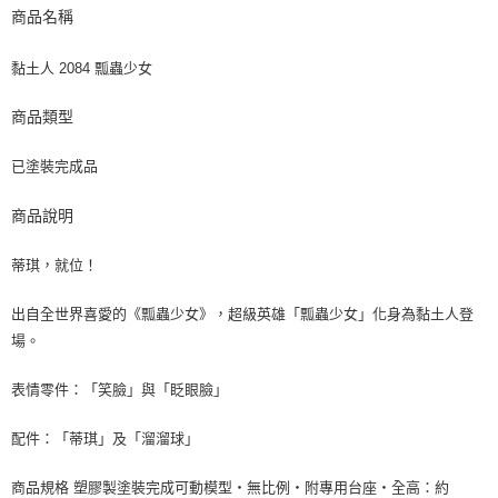
商品名稱
黏土人 2084 瓢蟲少女
商品類型
已塗裝完成品
商品說明
蒂琪，就位！
出自全世界喜愛的《瓢蟲少女》，超級英雄「瓢蟲少女」化身為黏土人登
場。
表情零件：「笑臉」與「眨眼臉」
配件：「蒂琪」及「溜溜球」
商品規格 塑膠製塗裝完成可動模型・無比例・附專用台座・全高：約