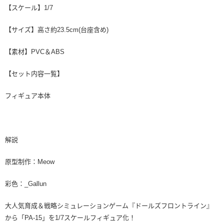
【スケール】1/7
【サイズ】高さ約23.5cm(台座含め)
【素材】PVC＆ABS
【セット内容一覧】
フィギュア本体
解説
原型制作：Meow
彩色：_Gallun
大人気育成＆戦略シミュレーションゲーム『ドールズフロントライン』
から「PA-15」を1/7スケールフィギュア化！