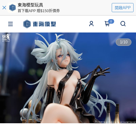
東海模型玩具
開啟APP
首下載APP 贈$150折價券
0
1
/
10