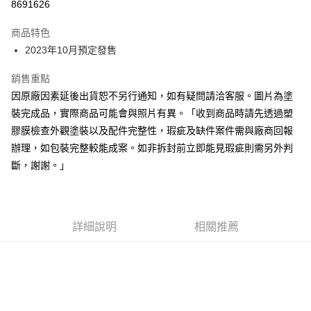
8691626
Google Pay
商品特色
全盈+PAY
2023年10月預定發售
大哥付你分期
銷售重點
相關說明
因原廠因素延後出貨恕不另行通知，如有疑問請洽客服。圖片為塗
【大哥付你分期使用說明】
裝完成品，實際商品可能會與照片有異。「收到商品時請先透過塑
ATM付款
1.本服務由台灣大哥大提供，台灣大哥大用戶可立即使用無須另外申請。
膠膜檢查外觀塗裝以及配件完整性，瑕疵及缺件案件需與廠商回報
2.付款方式選擇「大哥付你分期」，訂單成立後會自動跳轉到大哥付的交易
流程，驗證手機門號後，選擇欲分期的期數、繳款截止日，確認付款後即完
辦理，如包裝完整較能成案。如非拆封前立即能見瑕疵則需另外判
運送方式
成交易。
斷，謝謝。」
3.實際核准額度、可分期數及費用金額請依後續交易確認頁面所載為準。
預購-宅配(舊)
4.訂單成立30分鐘內，如未前往確認交易或遇審核未通過，訂單將自動取
每筆NT$120，滿NT$3,000(含以上)免運費
消。如遇「轉專審核」未通過狀況，表示未達大哥付你分期系統評分，恕無
法說明評估內容。
預購-宅配(離島)(舊)
【繳款方式說明】
詳細說明
相關推薦
1.分期款項不併入電信帳單，「大哥付你分期」於每月結算日後寄送繳費提
每筆NT$160，滿NT$3,000(含以上)免運費
醒簡訊。
2.透過簡訊連結打開帳單後，可選擇「超商條碼／台灣大直營門市／銀行轉
東海門市自取，需自備購物袋取貨唷。
帳／街口支付／iPASS MONEY」等通路繳費。
免運費
【注意事項】
1.本服務係由「台灣大哥大股份有限公司」（以下簡稱本公司）所提供，讓