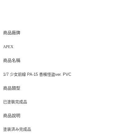
商品廠牌
APEX
商品名稱
1/7 少女前線 PA-15 香檳怪盜ver. PVC
商品類型
已塗裝完成品
商品說明
塗装済み完成品