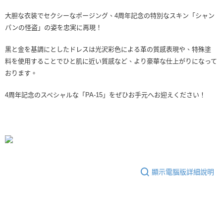
大胆な衣装でセクシーなポージング、4周年記念の特別なスキン「シャン
パンの怪盗」の姿を忠実に再現！
黒と金を基調にとしたドレスは光沢彩色による革の質感表現や、特殊塗
料を使用することでひと肌に近い質感など、より豪華な仕上がりになって
おります。
4周年記念のスペシャルな「PA-15」をぜひお手元へお迎えください！
顯示電腦版詳細說明