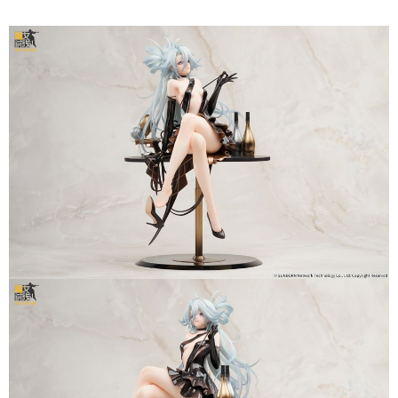
用戶於交易時，得透過本服務購買商品或服務，並由商店將買賣／分期付款
買賣價金債權讓與本公司後，依約使用本公司帳單繳交帳款。
2.基於同意付款使用「大哥付你分期」之契約關係目的，商店將以您的個人
資料（包含姓名、電話或地址）提供予台灣大哥大進項蒐集、處理及利用，
由本公司與您本人進行分期帳單所需資料之確認、核對及更正。
3.完整用戶服務條款，請詳閱以下連結：
https://oppay.tw/userRule