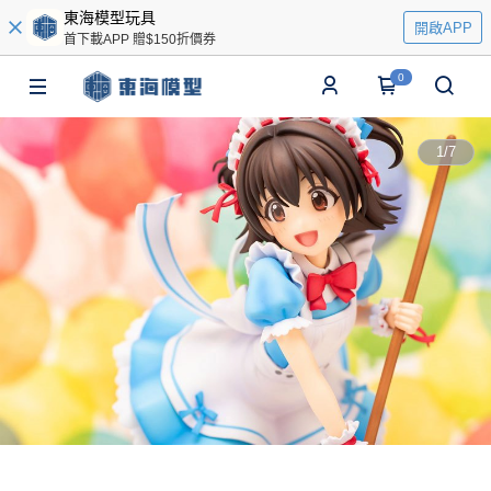
東海模型玩具
開啟APP
首下載APP 贈$150折價券
0
1
/
7