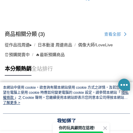
商品相關分類 (3)
查看全部
從作品找周邊▸
日本動漫 周邊商品
偶像大師/LoveLive
⏰預購開賣中
🔥最新預購商品
本分類熱銷
全站排行
本網站中使用 cookie，欲查詢有關本網站使用 cookie 方式之詳情，及若您不希
熱門標籤
望在電腦上使用 cookie 時應如何變更電腦的 cookie 設定，請參閱本網站「
隱私
權條款
」之 Cookie 聲明。您繼續使用本網站即表示您同意本公司得按本網站使
用條款之 Cookie 聲明使用 cookie。
了解更多 >
我知道了
你的玩具顧問在這裡!