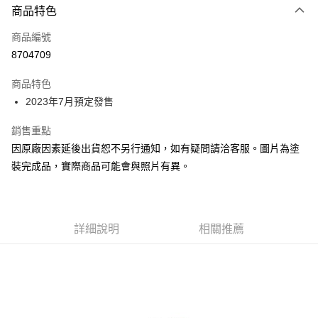
商品特色
Google Pay
商品編號
全盈+PAY
8704709
大哥付你分期
相關說明
商品特色
【大哥付你分期使用說明】
2023年7月預定發售
ATM付款
1.本服務由台灣大哥大提供，台灣大哥大用戶可立即使用無須另外申請。
2.付款方式選擇「大哥付你分期」，訂單成立後會自動跳轉到大哥付的交易
銷售重點
流程，驗證手機門號後，選擇欲分期的期數、繳款截止日，確認付款後即完
運送方式
因原廠因素延後出貨恕不另行通知，如有疑問請洽客服。圖片為塗
成交易。
3.實際核准額度、可分期數及費用金額請依後續交易確認頁面所載為準。
預購-付款後全家取貨(舊)
裝完成品，實際商品可能會與照片有異。
4.訂單成立30分鐘內，如未前往確認交易或遇審核未通過，訂單將自動取
每筆NT$90，滿NT$3,000(含以上)免運費
消。如遇「轉專審核」未通過狀況，表示未達大哥付你分期系統評分，恕無
法說明評估內容。
預購-付款後7-11取貨(舊)
【繳款方式說明】
1.分期款項不併入電信帳單，「大哥付你分期」於每月結算日後寄送繳費提
詳細說明
相關推薦
每筆NT$90，滿NT$3,000(含以上)免運費
醒簡訊。
2.透過簡訊連結打開帳單後，可選擇「超商條碼／台灣大直營門市／銀行轉
預購-宅配(舊)
帳／街口支付／iPASS MONEY」等通路繳費。
每筆NT$120，滿NT$3,000(含以上)免運費
【注意事項】
預購-宅配(離島)(舊)
1.本服務係由「台灣大哥大股份有限公司」（以下簡稱本公司）所提供，讓
用戶於交易時，得透過本服務購買商品或服務，並由商店將買賣／分期付款