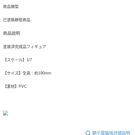
商品類型
已塗裝靜態商品
商品說明
塗装済完成品フィギュア
【スケール】1/7
【サイズ】全高：約190mm
【素材】PVC
顯示電腦版詳細說明