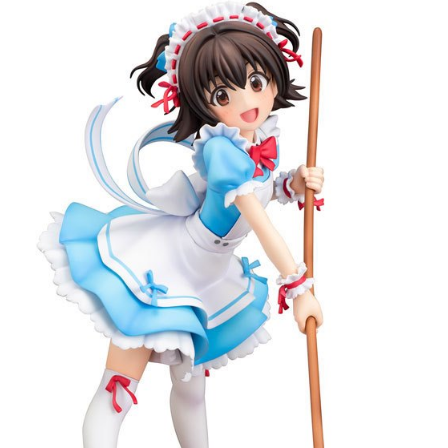
每筆NT$160，滿NT$3,000(含以上)免運費
買賣價金債權讓與本公司後，依約使用本公司帳單繳交帳款。
2.基於同意付款使用「大哥付你分期」之契約關係目的，商店將以您的個人
東海門市自取，需自備購物袋取貨唷。
資料（包含姓名、電話或地址）提供予台灣大哥大進項蒐集、處理及利用，
由本公司與您本人進行分期帳單所需資料之確認、核對及更正。
免運費
3.完整用戶服務條款，請詳閱以下連結：
https://oppay.tw/userRule