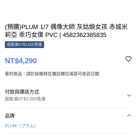
(預購)PLUM 1/7 偶像大師 灰姑娘女孩 赤城米
莉亞 乖巧女僕 PVC | 4582362385835
超取滿NT$3,000免運
NT$4,290
客約商品：請於結帳時在備註欄位填寫可收貨日期
付款與運送方式
超取滿NT$3,000免運
付款方式
品牌
信用卡一次付款
PLUM（プラム）
Apple Pay