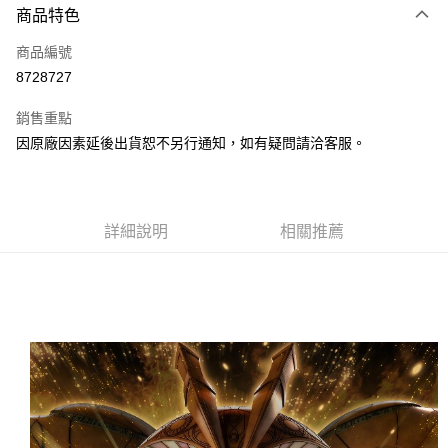
商品特色
Apple Pay
商品編號
Google Pay
8728727
全盈+PAY
銷售重點
大哥付你分期
因原廠因素延後出貨恕不另行通知，如有疑問請洽客服。
相關說明
【大哥付你分期使用說明】
ATM付款
1.本服務由台灣大哥大提供，台灣大哥大用戶可立即使用無須另外申請。
2.付款方式選擇「大哥付你分期」，訂單成立後會自動跳轉到大哥付的交易
流程，驗證手機門號後，選擇欲分期的期數、繳款截止日，確認付款後即完
詳細說明
相關推薦
運送方式
成交易。
3.實際核准額度、可分期數及費用金額請依後續交易確認頁面所載為準。
現貨-全家取貨付款
4.訂單成立30分鐘內，如未前往確認交易或遇審核未通過，訂單將自動取
每筆NT$90，滿NT$3,000(含以上)免運費
消。如遇「轉專審核」未通過狀況，表示未達大哥付你分期系統評分，恕無
法說明評估內容。
現貨-付款後全家取貨
【繳款方式說明】
1.分期款項不併入電信帳單，「大哥付你分期」於每月結算日後寄送繳費提
每筆NT$90，滿NT$3,000(含以上)免運費
醒簡訊。
2.透過簡訊連結打開帳單後，可選擇「超商條碼／台灣大直營門市／銀行轉
現貨-7-11取貨付款
帳／街口支付／iPASS MONEY」等通路繳費。
每筆NT$90，滿NT$3,000(含以上)免運費
【注意事項】