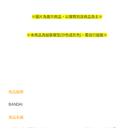
※圖片為展示商品，以實際到貨商品為主※
※本商品為組裝模型(分色成形色)，需自行組裝※
商品廠牌
BANDAI
商品名稱