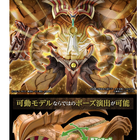
現貨-付款後7-11取貨
1.本服務係由「台灣大哥大股份有限公司」（以下簡稱本公司）所提供，讓
用戶於交易時，得透過本服務購買商品或服務，並由商店將買賣／分期付款
每筆NT$90，滿NT$3,000(含以上)免運費
買賣價金債權讓與本公司後，依約使用本公司帳單繳交帳款。
2.基於同意付款使用「大哥付你分期」之契約關係目的，商店將以您的個人
現貨-宅配
資料（包含姓名、電話或地址）提供予台灣大哥大進項蒐集、處理及利用，
由本公司與您本人進行分期帳單所需資料之確認、核對及更正。
每筆NT$120，滿NT$3,000(含以上)免運費
3.完整用戶服務條款，請詳閱以下連結：
https://oppay.tw/userRule
現貨-宅配(離島)
每筆NT$160，滿NT$3,000(含以上)免運費
東海門市自取，需自備購物袋取貨唷。
免運費