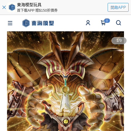
東海模型玩具
開啟APP
首下載APP 贈$150折價券
0
1
/
9