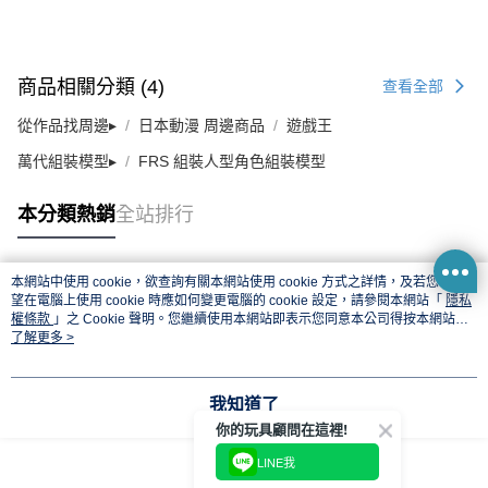
商品相關分類 (4)
查看全部
從作品找周邊▸
日本動漫 周邊商品
遊戲王
萬代組裝模型▸
FRS 組裝人型角色組裝模型
本分類熱銷
全站排行
本網站中使用 cookie，欲查詢有關本網站使用 cookie 方式之詳情，及若您不希
熱門標籤
望在電腦上使用 cookie 時應如何變更電腦的 cookie 設定，請參閱本網站「
隱私
權條款
」之 Cookie 聲明。您繼續使用本網站即表示您同意本公司得按本網站使
用條款之 Cookie 聲明使用 cookie。
了解更多 >
我知道了
你的玩具顧問在這裡!
LINE我