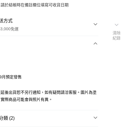
：請於結帳時在備註欄位填寫可收貨日期
送方式
3,000免運
清除
紀錄
次付款
付款
年9月預定發售
y
素延後出貨恕不另行通知，如有疑問請洽客服。圖片為塗
，實際商品可能會與照片有異。
分期
類 (2)
你分期使用說明】
由台灣大哥大提供，台灣大哥大用戶可立即使用無須另外申請。