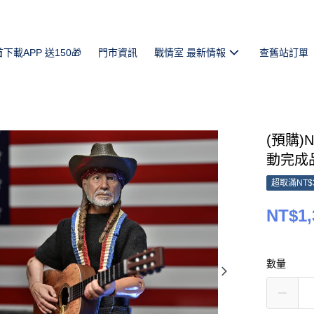
首下載APP 送150🎁
門市資訊
戰情室 最新情報
查舊站訂單
(預購)N
動完成品 
超取滿NT$
NT$1,
數量