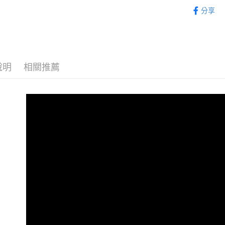
⏰預購開
2.付款方
分享
流程，驗
找玩具模型
完成交易
運送方式
3.實際核
4.訂單成
預購-全家
消。如遇
每筆NT$9
無法說明
說明
相關推薦
【繳款方
預購-付款
1.分期款
醒簡訊。
每筆NT$9
2.透過簡
帳／街口支
預購-7-1
【注意事
每筆NT$9
1.本服務
用戶於交
預購-付款後
款買賣價
每筆NT$9
2.基於同
資料（包
預購-宅配(
用，由本
3.完整用
每筆NT$1
預購-宅配(
每筆NT$1