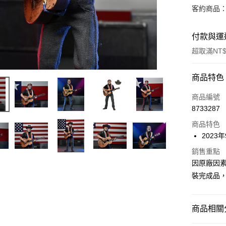
客約商品
付款與運
超取滿NT$
付款方式
商品特色
信用卡一
商品編號
8733287
超商取貨
商品特色
Apple Pay
2023
Google Pa
銷售重點
因原廠因
全盈+PAY
裝完成品
大哥付你
相關說明
商品相關分
【大哥付
ATM付款
1.本服務