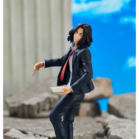
預購-付款後7-11取貨(舊)
1.本服務係由「台灣大哥大股份有限公司」（以下簡稱本公司）所提供，讓
用戶於交易時，得透過本服務購買商品或服務，並由商店將買賣／分期付款
每筆NT$90，滿NT$3,000(含以上)免運費
買賣價金債權讓與本公司後，依約使用本公司帳單繳交帳款。
2.基於同意付款使用「大哥付你分期」之契約關係目的，商店將以您的個人
預購-宅配(舊)
資料（包含姓名、電話或地址）提供予台灣大哥大進項蒐集、處理及利用，
由本公司與您本人進行分期帳單所需資料之確認、核對及更正。
每筆NT$120，滿NT$3,000(含以上)免運費
3.完整用戶服務條款，請詳閱以下連結：
https://oppay.tw/userRule
預購-宅配(離島)(舊)
每筆NT$160，滿NT$3,000(含以上)免運費
東海門市自取，需自備購物袋取貨唷。
免運費