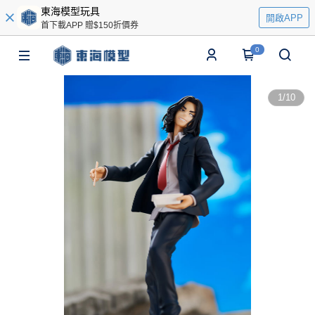
東海模型玩具
開啟APP
首下載APP 贈$150折價券
0
1
/
10