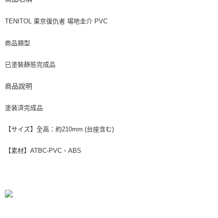
TENITOL 東京復仇者 場地圭介 PVC
商品類型
已塗裝靜態完成品
商品說明
塗装済完成品
【サイズ】全高：約210mm (台座含む)
【素材】ATBC-PVC、ABS