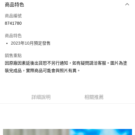
商品特色
Apple Pay
商品編號
Google Pay
8741780
全盈+PAY
商品特色
大哥付你分期
2023年10月預定發售
相關說明
【大哥付你分期使用說明】
銷售重點
ATM付款
1.本服務由台灣大哥大提供，台灣大哥大用戶可立即使用無須另外申請。
因原廠因素延後出貨恕不另行通知，如有疑問請洽客服。圖片為塗
2.付款方式選擇「大哥付你分期」，訂單成立後會自動跳轉到大哥付的交易
流程，驗證手機門號後，選擇欲分期的期數、繳款截止日，確認付款後即完
裝完成品，實際商品可能會與照片有異。
運送方式
成交易。
3.實際核准額度、可分期數及費用金額請依後續交易確認頁面所載為準。
預購-全家取貨付款(舊)
4.訂單成立30分鐘內，如未前往確認交易或遇審核未通過，訂單將自動取
每筆NT$90，滿NT$3,000(含以上)免運費
消。如遇「轉專審核」未通過狀況，表示未達大哥付你分期系統評分，恕無
法說明評估內容。
詳細說明
相關推薦
預購-付款後全家取貨(舊)
【繳款方式說明】
1.分期款項不併入電信帳單，「大哥付你分期」於每月結算日後寄送繳費提
每筆NT$90，滿NT$3,000(含以上)免運費
醒簡訊。
2.透過簡訊連結打開帳單後，可選擇「超商條碼／台灣大直營門市／銀行轉
預購-7-11取貨付款(舊)
帳／街口支付／iPASS MONEY」等通路繳費。
每筆NT$90，滿NT$3,000(含以上)免運費
【注意事項】