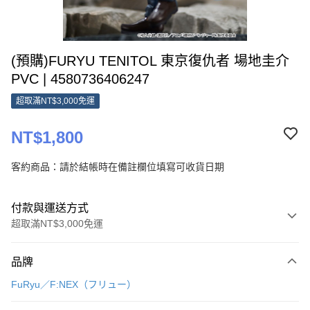
(預購)FURYU TENITOL 東京復仇者 場地圭介
PVC | 4580736406247
超取滿NT$3,000免運
NT$1,800
客約商品：請於結帳時在備註欄位填寫可收貨日期
付款與運送方式
超取滿NT$3,000免運
付款方式
品牌
信用卡一次付款
FuRyu／F:NEX（フリュー）
超商取貨付款