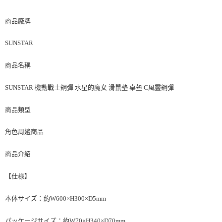
預購-付款後7-11取貨(舊)
1.本服務係由「台灣大哥大股份有限公司」（以下簡稱本公司）所提供，讓
用戶於交易時，得透過本服務購買商品或服務，並由商店將買賣／分期付款
每筆NT$90，滿NT$3,000(含以上)免運費
商品廠牌
買賣價金債權讓與本公司後，依約使用本公司帳單繳交帳款。
2.基於同意付款使用「大哥付你分期」之契約關係目的，商店將以您的個人
預購-宅配(舊)
資料（包含姓名、電話或地址）提供予台灣大哥大進項蒐集、處理及利用，
SUNSTAR
由本公司與您本人進行分期帳單所需資料之確認、核對及更正。
每筆NT$120，滿NT$3,000(含以上)免運費
3.完整用戶服務條款，請詳閱以下連結：
https://oppay.tw/userRule
商品名稱
預購-宅配(離島)(舊)
每筆NT$160，滿NT$3,000(含以上)免運費
SUNSTAR 機動戰士鋼彈 水星的魔女 滑鼠墊 桌墊 C風靈鋼彈
東海門市自取，需自備購物袋取貨唷。
商品類型
免運費
角色周邊商品
商品介紹
【仕様】
本体サイズ：約W600×H300×D5mm
パッケージサイズ：約W70×H340×D70mm