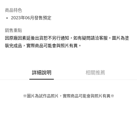
Apple Pay
商品特色
Google Pay
2023年06月發售預定
全盈+PAY
銷售重點
因原廠因素延後出貨恕不另行通知，如有疑問請洽客服。圖片為塗
大哥付你分期
裝完成品，實際商品可能會與照片有異。
相關說明
【大哥付你分期使用說明】
ATM付款
1.本服務由台灣大哥大提供，台灣大哥大用戶可立即使用無須另外申請。
2.付款方式選擇「大哥付你分期」，訂單成立後會自動跳轉到大哥付的交易
流程，驗證手機門號後，選擇欲分期的期數、繳款截止日，確認付款後即完
詳細說明
相關推薦
運送方式
成交易。
3.實際核准額度、可分期數及費用金額請依後續交易確認頁面所載為準。
預購-全家取貨付款(舊)
4.訂單成立30分鐘內，如未前往確認交易或遇審核未通過，訂單將自動取
每筆NT$90，滿NT$3,000(含以上)免運費
消。如遇「轉專審核」未通過狀況，表示未達大哥付你分期系統評分，恕無
※圖片為試作品照片，實際商品可能會與照片有異※
法說明評估內容。
預購-付款後全家取貨(舊)
【繳款方式說明】
1.分期款項不併入電信帳單，「大哥付你分期」於每月結算日後寄送繳費提
每筆NT$90，滿NT$3,000(含以上)免運費
醒簡訊。
2.透過簡訊連結打開帳單後，可選擇「超商條碼／台灣大直營門市／銀行轉
預購-7-11取貨付款(舊)
帳／街口支付／iPASS MONEY」等通路繳費。
每筆NT$90，滿NT$3,000(含以上)免運費
【注意事項】