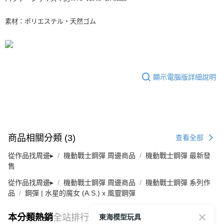
素材：ポリエステル・天然ゴム
顯示電腦版詳細說明
商品相關分類 (3)
查看全部
從作品找周邊▸
機動戰士鋼彈 周邊商品
機動戰士鋼彈 最新發
售
從作品找周邊▸
機動戰士鋼彈 周邊商品
機動戰士鋼彈 系列作
品
鋼彈 | 水星的魔女 (A.S.) x 風靈鋼彈
東海模型玩具
本分類熱銷
全站排行