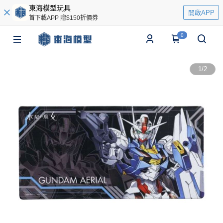
東海模型玩具
開啟APP
首下載APP 贈$150折價券
0
1
/
2