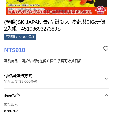
(預購)SK JAPAN 景品 鏈鋸人 波奇塔BIG玩偶
2入組 | 4519869327389S
宅配滿NT$3,000免運
NT$910
客約商品：請於結帳時在備註欄位填寫可收貨日期
付款與運送方式
宅配滿NT$3,000免運
付款方式
商品特色
信用卡一次付款
商品編號
Apple Pay
8786762